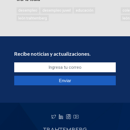
desempleo
desempleo juveil
educación
cole
león trahtemberg
león
Recibe noticias y actualizaciones.