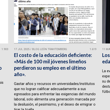
1.903
17 JUL 2025
/
BLOG LEÓN TRAHTEMBERG
1.619
11 MA
El costo de la educación deficiente:
Los
«Más de 100 mil jóvenes limeños
eda
o
perdieron su empleo en el último
La e
año».
expe
su d
sis
Gastar años y recursos en universidades/institutos
desta
que no logran calificar adecuadamente a sus
fútbo
egresados para enfrentar las exigencias del mundo
laboral, solo alimenta una generación marcada por
la desilusión, el pesimismo, y el deseo de emigrar o
tirar la toalla