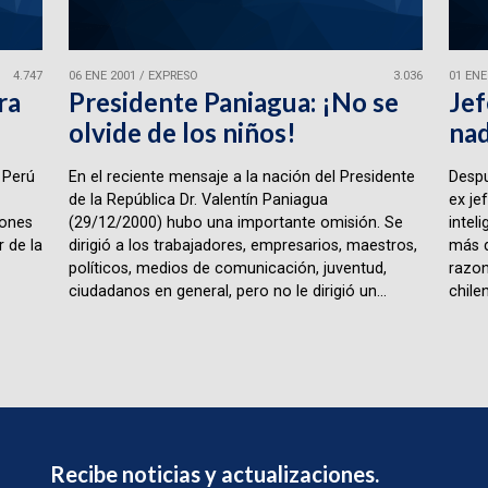
4.747
06 ENE 2001
/
EXPRESO
3.036
01 ENE
ra
Presidente Paniagua: ¡No se
Jef
olvide de los niños!
na
 Perú
En el reciente mensaje a la nación del Presidente
Despu
de la República Dr. Valentín Paniagua
ex jef
iones
(29/12/2000) hubo una importante omisión. Se
intel
 de la
dirigió a los trabajadores, empresarios, maestros,
más d
políticos, medios de comunicación, juventud,
razon
ciudadanos en general, pero no le dirigió un...
chilen
Recibe noticias y actualizaciones.