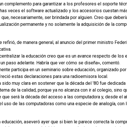
n complemento para garantizar a los profesores el soporte técni
has veces el software actualizado y los accesorios cuestan más
 que, necesariamente, ser brindada por alguien. Creo que deberí
ualización permanente y no solamente la adquisición de la compu
e refirió, de manera general, al anuncio del primer ministro Fede
ativa.
entralizar la educación creo que es un avance respecto de los 
 un paso adelante. Habría que ver cómo se diseña», comentó.
mente participa en un seminario sobre educación, organizado po
reció estas declaraciones para una radioemisora local.
a sido muy clara en sostener que la década del ’80 fue dedicada 
l tema de la calidad, porque ya no alcanza con ir al colegio, sino
ece que será la década del acceso a las computadora y, desde el
n el uso de las computadoras como una especie de analogía, con l
 educación, aseveró ayer que si bien le parece correcta la com