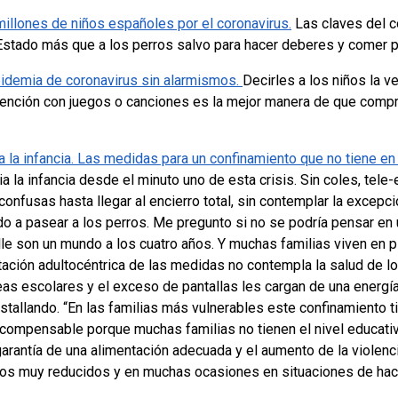
illones de niños españoles por el coronavirus.
Las claves del co
 Estado más que a los perros salvo para hacer deberes y comer 
pidemia de coronavirus sin alarmismos.
Decirles a los niños la v
vención con juegos o canciones es la mejor manera de que comp
a la infancia. Las medidas para un confinamiento que no tiene en 
 la infancia desde el minuto uno de esta crisis. Sin coles, tele-
nfusas hasta llegar al encierro total, sin contemplar la excepci
 a pasear a los perros. Me pregunto si no se podría pensar en 
calle son un mundo a los cuatro años. Y muchas familias viven en
entación adultocéntrica de las medidas no contempla la salud de
reas escolares y el exceso de pantallas les cargan de una energí
estallando. “En las familias más vulnerables este confinamiento ti
 compensable porque muchas familias no tienen el nivel educati
 garantía de una alimentación adecuada y el aumento de la violenc
ios muy reducidos y en muchas ocasiones en situaciones de hac