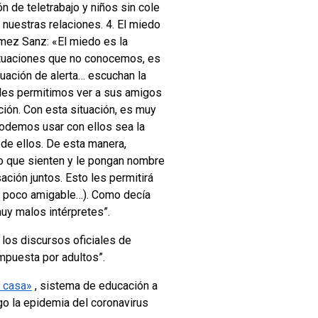
n de teletrabajo y niños sin cole
 nuestras relaciones. 4. El miedo
mez Sanz: «El miedo es la
ituaciones que no conocemos, es
uación de alerta… escuchan la
 les permitimos ver a sus amigos
ción. Con esta situación, es muy
odemos usar con ellos sea la
e ellos. De esta manera,
o que sienten y le pongan nombre
ción juntos. Esto les permitirá
 o poco amigable…). Como decía
uy malos intérpretes”.
los discursos oficiales de
mpuesta por adultos”.
n casa»
, sistema de educación a
go la epidemia del coronavirus