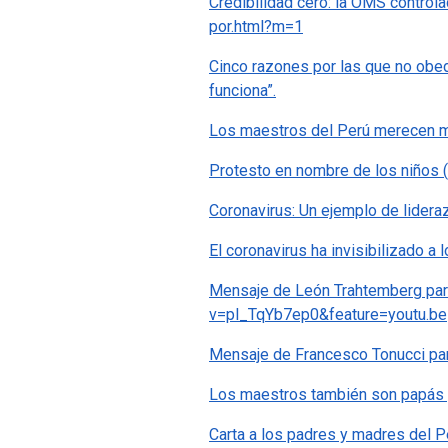
Credibilidad cero: la OMS controla
por.html?m=1
Cinco razones por las que no obed
funciona”.
Los maestros del Perú merece
Protesto en nombre de los niños 
Coronavirus: Un ejemplo de lidera
El coronavirus ha invisibilizado a 
Mensaje de León Trahtemberg par
v=pl_TqYb7ep0&feature=youtu.be
Mensaje de Francesco Tonucci para
Los maestros también son papás 
Carta a los padres y madres del Pe