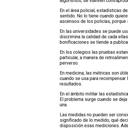
algoritmos, se vuelven contrapro
En el área policial, estadísticas 
sentido. No lo tiene cuando quier
ascensos de los policías, porque se
En las universidades se puede usa
discrimina la calidad de cada ella
bonificaciones se tiende a publicar
En los colegios las pruebas estan
particular, a manera de retroalime
perverso.
En medicina, las métricas son útil
cuando se usa para recompensar lo
resultados.
En el ámbito militar las estadísti
El problema surge cuando se deja 
una.
Las medidas no pueden ser conside
significado de lo medido, qué dec
disposición esas mediciones. Ade