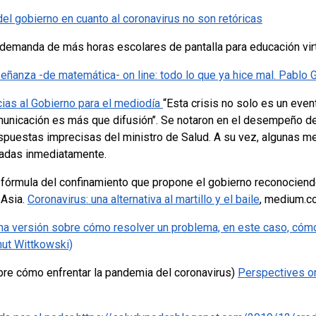
el gobierno en cuanto al coronavirus no son retóricas
 demanda de más horas escolares de pantalla para educación vir
eñanza -de matemática- on line: todo lo que ya hice mal. Pablo
ias al Gobierno para el mediodía
“Esta crisis no solo es un even
omunicación es más que difusión’’. Se notaron en el desempeño d
espuestas imprecisas del ministro de Salud. A su vez, algunas m
gadas inmediatamente.
a fórmula del confinamiento que propone el gobierno reconocien
 Asia.
Coronavirus: una alternativa al martillo y el baile
, medium.c
a versión sobre cómo resolver un problema, en este caso, cómo 
nut Wittkowski)
bre cómo enfrentar la pandemia del coronavirus)
Perspectives o