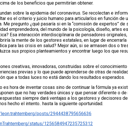
ima de los beneficios que permitirían obtener.
abundan sobre la epidemia del coronavirus. Se recolectan e infor
tar es el criterio y juicio humano para articularlos en función d
na. Me pregunto ¿qué pasaría si en la “comisión de expertos” de
idad emprendedora, del mundo de la psicología, diseño, artes esc
tica? Esa interacción interdisciplinaria de pensadores originale
briría la mente de los gestores estatales, en lugar de encerrarl
ca para las crisis en salud? Mejor aún, si se armasen dos o tres
duzca sus propios planteamientos y encontrar luego los que resu
iones creativas, innovadoras, construidas sobre el conocimiento 
eriencias previas y lo que puede aprenderse de otras de realida
ión que a todas luces no está dando los resultados esperados.
es hora de inventar cosas sino de continuar la fórmula ya exist
suponen que no hay verdades únicas y que pensar diferente o d
respuestas siempre dará ventajas a los gestores y decisores de l
s hecho el intento.. hasta la siguiente oportunidad.
/leon.trahtemberg/posts/2944438795656636
LeonTrahtemberg/status/1256584947235725312