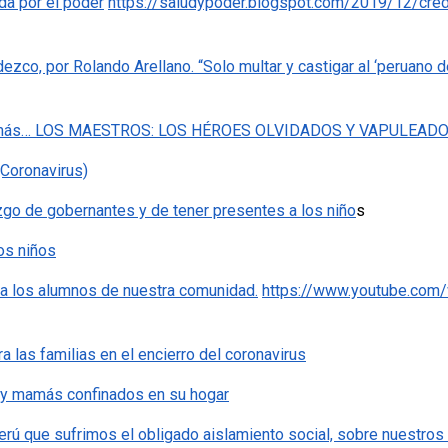
da por el poder
https://saludypoder.blogspot.com/2019/12/cred
ezco, por Rolando Arellano. “Solo multar y castigar al ‘peruano 
n más… LOS MAESTROS: LOS HÉROES OLVIDADOS Y VAPULEAD
(Coronavirus)
zgo de gobernantes y de tener presentes a los niño
s
los niños
a los alumnos de nuestra comunidad.
https://www.youtube.com
 las familias en el encierro del coronavirus
y mamás confinados en su hogar
rú que sufrimos el obligado aislamiento social, sobre nuestros 