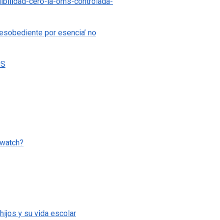
ibilidad-cero-la-oms-controlada-
desobediente por esencia’ no
OS
/watch?
hijos y su vida escolar