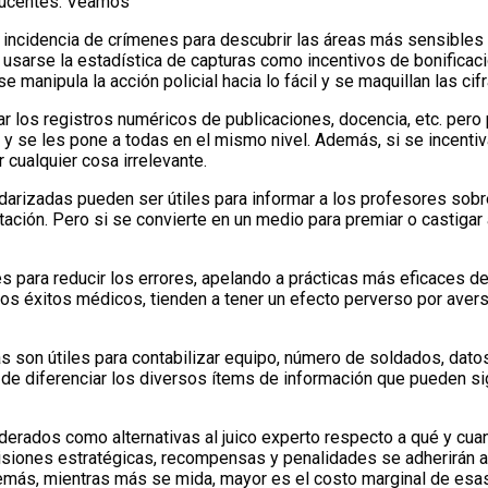
ducentes. Veamos
de incidencia de crímenes para descubrir las áreas más sensibles
e usarse la estadística de capturas como incentivos de bonifica
 manipula la acción policial hacia lo fácil y se maquillan las cifr
r los registros numéricos de publicaciones, docencia, etc. pero
s y se les pone a todas en el mismo nivel. Además, si se incenti
 cualquier cosa irrelevante.
darizadas pueden ser útiles para informar a los profesores sob
ntación. Pero si se convierte en un medio para premiar o castiga
es para reducir los errores, apelando a prácticas más eficaces d
s éxitos médicos, tienden a tener un efecto perverso por aversi
cas son útiles para contabilizar equipo, número de soldados, dato
de diferenciar los diversos ítems de información que pueden si
rados como alternativas al juico experto respecto a qué y cua
isiones estratégicas, recompensas y penalidades se adherirán a 
más, mientras más se mida, mayor es el costo marginal de esa