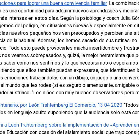
iones para lograr una buena convivencia familiar
. La combinació
én es una oportunidad para adquirir nuevos aprendizajes y mejorar
ás intensas en estos días. Según la psicóloga y coach Julia Gó
gernos del peligro, en situaciones nuevas y especialmente en s
 días nuestros pequeños nos ven preocupados y perciben una sit
ia de la habitual. Además, les hemos sacado de sus rutinas, no
e ocio. Todo esto puede provocarles mucha incertidumbre y frustra
 nos veamos sobrepasados y, quizá, la mejor herramienta que p
s saber cómo nos sentimos y lo que necesitamos o esperamos d
iendo que ellos también puedan expresarse, que identifiquen l
emociones trabajándolas con un dibujo, un juego o una conversa
y al mundo que les rodea (si es seguro o amenazante, amigable
cador austriaco: “Los niños son muy buenos observadores pero m
centenario; por León Trahtemberg El Comercio, 13 04 2020
“Todos 
os en lenguaje adulto suponiendo que la audiencia solo está co
lini a León Trahtemberg sobre la implementación de «Aprender e
 de Educación con ocasión del aislamiento social que trajo consi