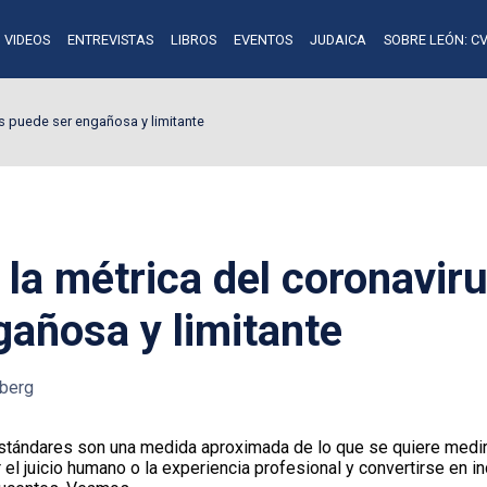
VIDEOS
ENTREVISTAS
LIBROS
EVENTOS
JUDAICA
SOBRE LEÓN: CV
us puede ser engañosa y limitante
 la métrica del coronavir
gañosa y limitante
berg
tándares son una medida aproximada de lo que se quiere medir, 
l juicio humano o la experiencia profesional y convertirse en in