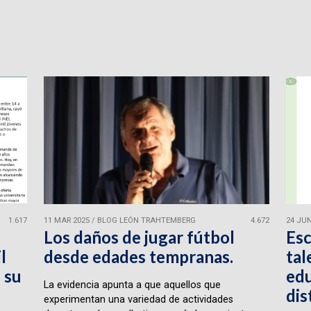
1.617
11 MAR 2025
/
BLOG LEÓN TRAHTEMBERG
4.672
24 JUN
Los daños de jugar fútbol
Esc
l
desde edades tempranas.
tal
 su
edu
La evidencia apunta a que aquellos que
dis
experimentan una variedad de actividades