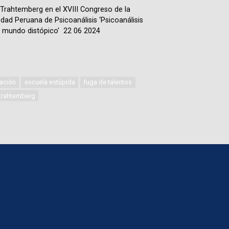
Trahtemberg en el XVIII Congreso de la
dad Peruana de Psicoanálisis ‘Psicoanálisis
 mundo distópico’ 22 06 2024
ación
escuela estúpida
fuga de talentos
 trahtemberg