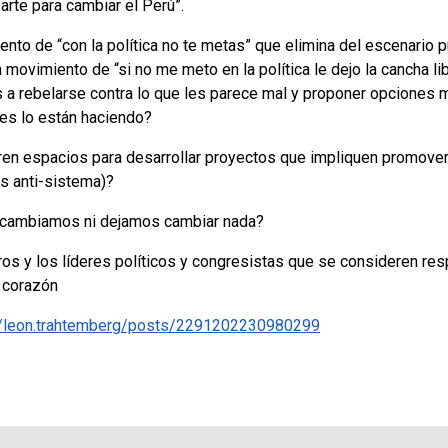
rte para cambiar el Perú”.
nto de “con la política no te metas” que elimina del escenario p
n movimiento de “si no me meto en la política le dejo la cancha l
s a rebelarse contra lo que les parece mal y proponer opciones
es lo están haciendo?
ren espacios para desarrollar proyectos que impliquen promover
os anti-sistema)?
 cambiamos ni dejamos cambiar nada?
tros y los líderes políticos y congresistas que se consideren r
 corazón
/leon.trahtemberg/posts/2291202230980299