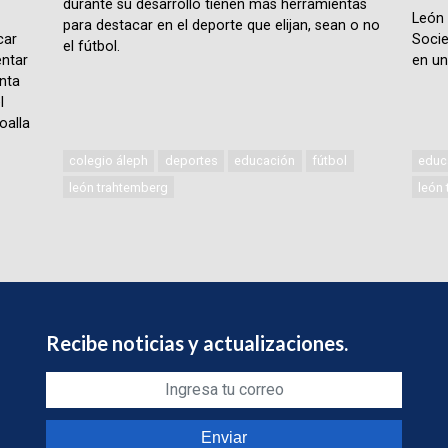
durante su desarrollo tienen más herramientas
León 
para destacar en el deporte que elijan, sean o no
car
Socie
el fútbol.
ntar
en un
nta
l
oalla
colegio áleph
deportes
educación
fútbol
educ
león trahtemberg
león
Recibe noticias y actualizaciones.