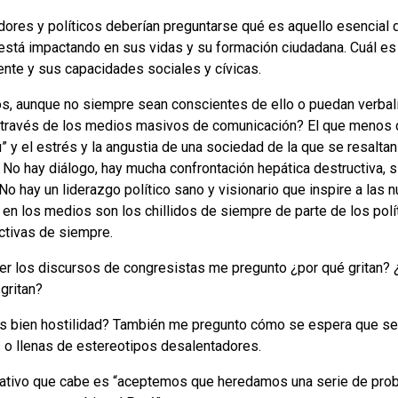
ores y políticos deberían preguntarse qué es aquello esencial d
os está impactando en sus vidas y su formación ciudadana. Cuál 
nte y sus capacidades sociales y cívicas.
os, aunque no siempre sean conscientes de ello o puedan verbal
a través de los medios masivos de comunicación? El que menos d
ú” y el estrés y la angustia de una sociedad de la que se resalt
 No hay diálogo, hay mucha confrontación hepática destructiva, si
No hay un liderazgo político sano y visionario que inspire a las
en los medios son los chillidos de siempre de parte de los polí
ctivas de siempre.
er los discursos de congresistas me pregunto ¿por qué gritan? ¿
gritan?
s bien hostilidad? También me pregunto cómo se espera que se 
 o llenas de estereotipos desalentadores.
cativo que cabe es “aceptemos que heredamos una serie de pro