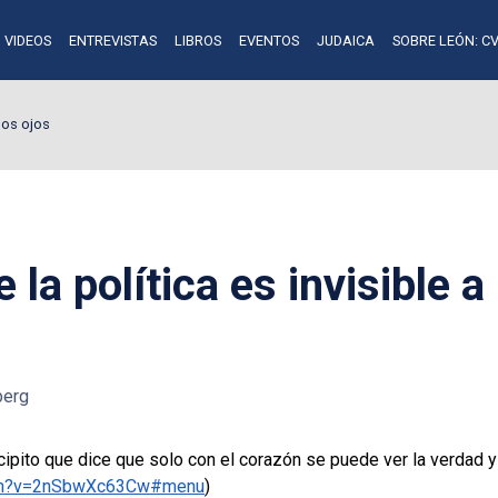
VIDEOS
ENTREVISTAS
LIBROS
EVENTOS
JUDAICA
SOBRE LEÓN: CV
 los ojos
 la política es invisible a
berg
cipito que dice que solo con el corazón se puede ver la verdad y 
atch?v=2nSbwXc63Cw#menu
)