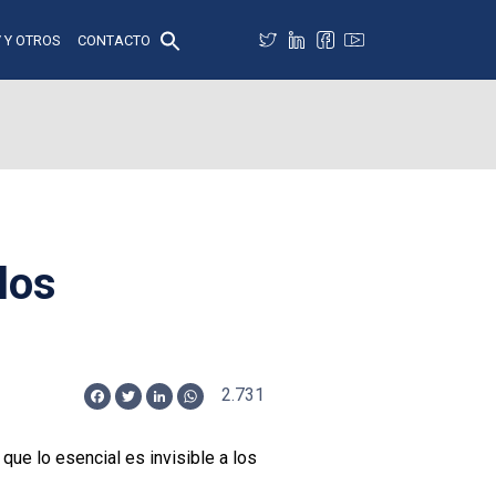
 Y OTROS
CONTACTO
 los
2.731
Facebook
Twitter
LinkedIn
WhatsApp
que lo esencial es invisible a los