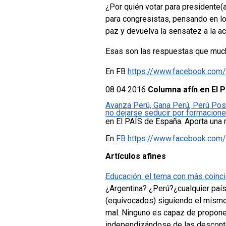
¿Por quién votar para presidente(a
para congresistas, pensando en lo
paz y devuelva la sensatez a la ac
Esas son las respuestas que much
En FB
https://www.facebook.com
08 04 2016
Columna afín en El 
Avanza Perú, Gana Perú, Perú Pos
no dejarse seducir por formacione
en El PAÍS de España. Aporta una 
En
FB https://www.facebook.com
Artículos afines
Educación: el tema con más coinc
¿Argentina? ¿Perú?¿cualquier país
(equivocados) siguiendo el mismo 
mal. Ninguno es capaz de proponer
independizándose de las desconte