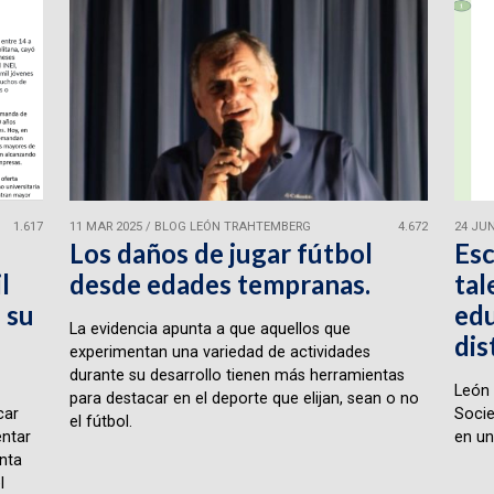
1.617
11 MAR 2025
/
BLOG LEÓN TRAHTEMBERG
4.672
24 JUN
Los daños de jugar fútbol
Esc
l
desde edades tempranas.
tal
 su
edu
La evidencia apunta a que aquellos que
dis
experimentan una variedad de actividades
durante su desarrollo tienen más herramientas
León 
para destacar en el deporte que elijan, sean o no
car
Socie
el fútbol.
ntar
en un
nta
l