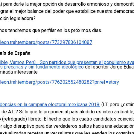
) para darle la mejor opción de desarrollo armonioso y democráti
grar el mejor balance del poder que estabilice nuestra democraci
ción legisladora?
os tendremos que perfilar en los próximos días.
/leon.trahtemberg/posts/773297836104087
País de España
ible, Vamos Perú… Son partidos que presentan el populismo avas
s precarias y sin fundamento ideológico
del
escritor Jorge Edu
mirada interesante.
/leon.trahtemberg/posts/776202552480282?pnref=story
idencias en la campaña electoral mexicana 2018.
(LT: pero ¿está
 de A.L.? Si lo que le proponen al país aludido es intercambiabl
(retrógrado) libreto. El hecho que los cuatro candidatos coincid
 algo disruptivo para dar verdaderos saltos hacia una educació
xtualizadas recetas universalistas que les venden los organis