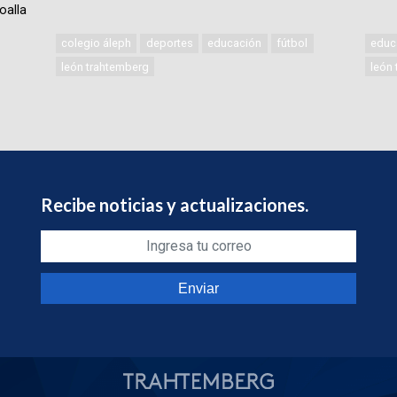
oalla
colegio áleph
deportes
educación
fútbol
educ
león trahtemberg
león
Recibe noticias y actualizaciones.