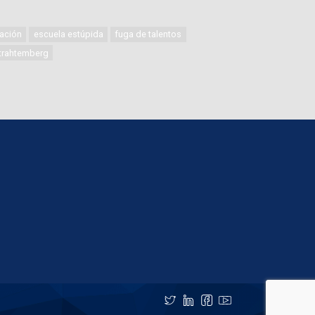
ación
escuela estúpida
fuga de talentos
 trahtemberg