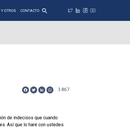
 Y OTROS
CONTACTO
3.867
Facebook
Twitter
LinkedIn
WhatsApp
gión de indecisos que cuando
es. Así que lo haré con ustedes.