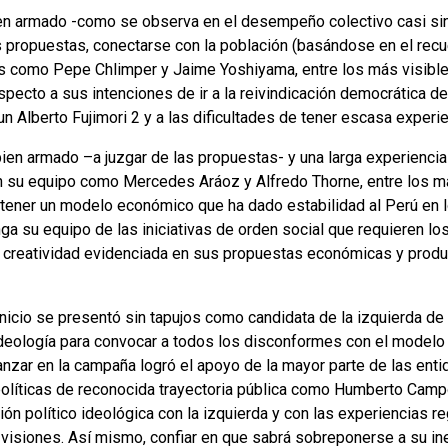
bien armado -como se observa en el desempeño colectivo casi sin
us propuestas, conectarse con la población (basándose en el re
 como Pepe Chlimper y Jaime Yoshiyama, entre los más visibles. 
specto a sus intenciones de ir a la reivindicación democrática de 
un Alberto Fujimori 2 y a las dificultades de tener escasa experi
en armado –a juzgar de las propuestas- y una larga experiencia 
su equipo como Mercedes Aráoz y Alfredo Thorne, entre los más
antener un modelo económico que ha dado estabilidad al Perú en 
ga su equipo de las iniciativas de orden social que requieren lo
 creatividad evidenciada en sus propuestas económicas y produ
nicio se presentó sin tapujos como candidata de la izquierda de 
deología para convocar a todos los disconformes con el modelo
anzar en la campaña logró el apoyo de la mayor parte de las ent
 políticas de reconocida trayectoria pública como Humberto Cam
ción político ideológica con la izquierda y con las experiencias r
visiones. Así mismo, confiar en que sabrá sobreponerse a su ine