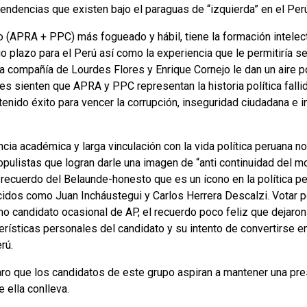
 tendencias que existen bajo el paraguas de “izquierda” en el Per
o (APRA + PPC) más fogueado y hábil, tiene la formación intelectu
o plazo para el Perú así como la experiencia que le permitiría se
 compañía de Lourdes Flores y Enrique Cornejo le dan un aire polí
es sienten que APRA y PPC representan la historia política fall
tenido éxito para vencer la corrupción, inseguridad ciudadana e in
cia académica y larga vinculación con la vida política peruana no
pulistas que logran darle una imagen de “anti continuidad del mo
l recuerdo del Belaunde-honesto que es un ícono en la política 
cidos como Juan Incháustegui y Carlos Herrera Descalzi. Votar p
 candidato ocasional de AP, el recuerdo poco feliz que dejaron
rísticas personales del candidato y su intento de convertirse en 
rú.
aro que los candidatos de este grupo aspiran a mantener una pre
 ella conlleva.