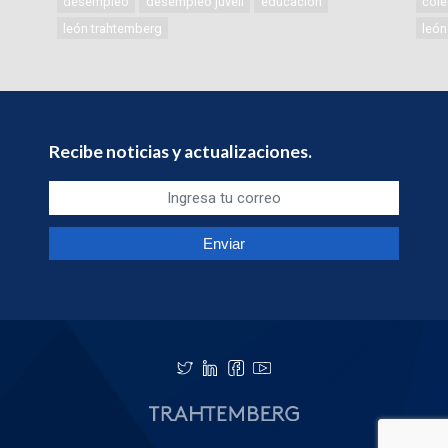
desempleo
desempleo juveil
educación
cole
león trahtemberg
león
Recibe noticias y actualizaciones.