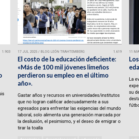
1.903
17 JUL 2025
/
BLOG LEÓN TRAHTEMBERG
1.619
11 MA
El costo de la educación deficiente:
Los
«Más de 100 mil jóvenes limeños
eda
o
perdieron su empleo en el último
La e
año».
expe
su d
sis
Gastar años y recursos en universidades/institutos
desta
que no logran calificar adecuadamente a sus
fútbo
egresados para enfrentar las exigencias del mundo
laboral, solo alimenta una generación marcada por
la desilusión, el pesimismo, y el deseo de emigrar o
tirar la toalla