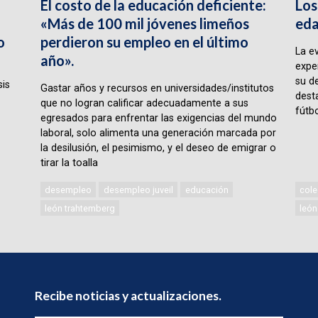
El costo de la educación deficiente:
Los
«Más de 100 mil jóvenes limeños
eda
o
perdieron su empleo en el último
La e
año».
expe
su d
sis
Gastar años y recursos en universidades/institutos
desta
que no logran calificar adecuadamente a sus
fútbo
egresados para enfrentar las exigencias del mundo
laboral, solo alimenta una generación marcada por
la desilusión, el pesimismo, y el deseo de emigrar o
tirar la toalla
desempleo
desempleo juveil
educación
cole
león trahtemberg
león
Recibe noticias y actualizaciones.