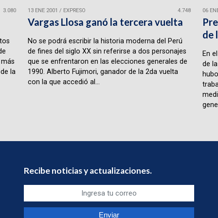
3.080
13 ENE 2001
/
EXPRESO
4.748
06 EN
!
Vargas Llosa ganó la tercera vuelta
Pre
de 
tos
No se podrá escribir la historia moderna del Perú
de
de fines del siglo XX sin referirse a dos personajes
En e
e más
que se enfrentaron en las elecciones generales de
de l
de la
1990. Alberto Fujimori, ganador de la 2da vuelta
hubo
con la que accedió al...
trab
medi
gener
Recibe noticias y actualizaciones.