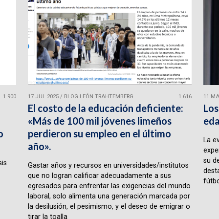
1.900
17 JUL 2025
/
BLOG LEÓN TRAHTEMBERG
1.616
11 MA
El costo de la educación deficiente:
Los
«Más de 100 mil jóvenes limeños
eda
o
perdieron su empleo en el último
La e
año».
expe
su d
sis
Gastar años y recursos en universidades/institutos
desta
que no logran calificar adecuadamente a sus
fútbo
egresados para enfrentar las exigencias del mundo
laboral, solo alimenta una generación marcada por
la desilusión, el pesimismo, y el deseo de emigrar o
tirar la toalla