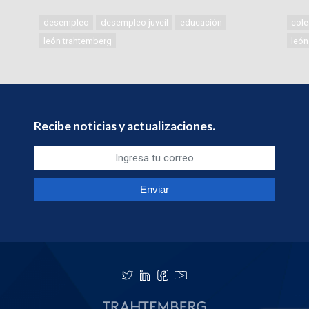
desempleo
desempleo juveil
educación
cole
león trahtemberg
león
Recibe noticias y actualizaciones.