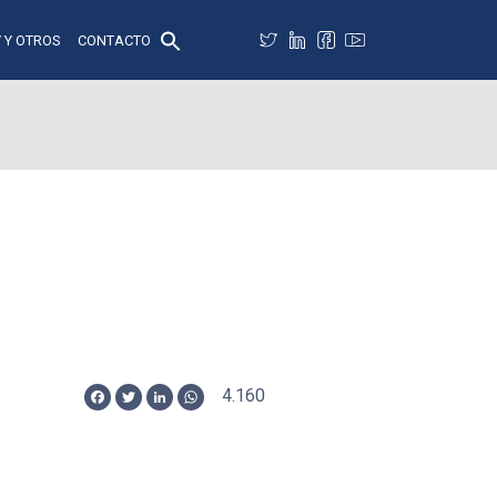
 Y OTROS
CONTACTO
4.160
Facebook
Twitter
LinkedIn
WhatsApp