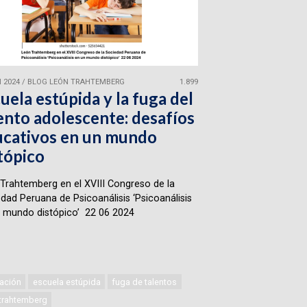
 2024
/
BLOG LEÓN TRAHTEMBERG
1.899
uela estúpida y la fuga del
ento adolescente: desafíos
cativos en un mundo
tópico
Trahtemberg en el XVIII Congreso de la
dad Peruana de Psicoanálisis ‘Psicoanálisis
 mundo distópico’ 22 06 2024
ación
escuela estúpida
fuga de talentos
 trahtemberg