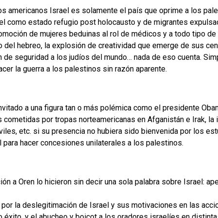
os americanos Israel es solamente el país que oprime a los pal
ael como estado refugio post holocausto y de migrantes expulsa
romoción de mujeres beduinas al rol de médicos y a todo tipo d
to del hebreo, la explosión de creatividad que emerge de sus ce
n de seguridad a los judíos del mundo… nada de eso cuenta. Sim
cer la guerra a los palestinos sin razón aparente.
invitado a una figura tan o más polémica como el presidente Oba
es cometidas por tropas norteamericanas en Afganistán e Irak, la
iles, etc. si su presencia no hubiera sido bienvenida por los es
l para hacer concesiones unilaterales a los palestinos.
ón a Oren lo hicieron sin decir una sola palabra sobre Israel: ap
or la deslegitimación de Israel y sus motivaciones en las acci
éxito, y el abucheo y boicot a los oradores israelíes en distin