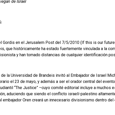
iegan de Israel
ú.
l Gordis en el Jerusalem Post del 7/5/2010 (If this is our futur
eis, que históricamente ha estado fuertemente vinculada a la com
isionista y han tomado distancias de cualquier identificación posi
o de la Universidad de Brandeis invitó al Embajador de Israel Mic
norario el 23 de mayo, y además a ser el orador central del evento
estudiantil “The Justice” –cuyo comité editorial incluye a muchos 
ón, aduciendo que siendo el conflicto israelí-palestino altament
r al embajador Oren creará un innecesario divisionismo dentro del 