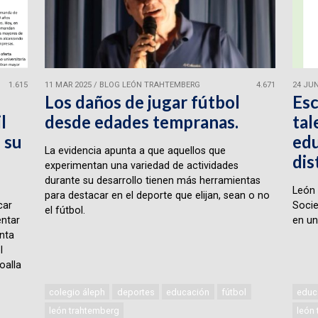
1.615
11 MAR 2025
/
BLOG LEÓN TRAHTEMBERG
4.671
24 JUN
Los daños de jugar fútbol
Esc
l
desde edades tempranas.
tal
 su
edu
La evidencia apunta a que aquellos que
dis
experimentan una variedad de actividades
durante su desarrollo tienen más herramientas
León 
para destacar en el deporte que elijan, sean o no
car
Socie
el fútbol.
ntar
en un
nta
l
oalla
colegio áleph
deportes
educación
fútbol
educ
león trahtemberg
león