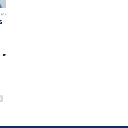
1.612
s
n un
l