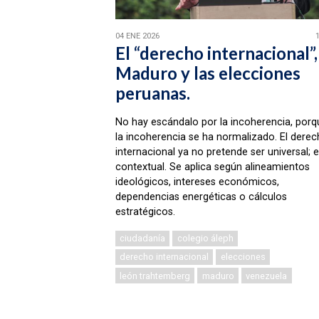
04 ENE 2026
El “derecho internacional”,
Maduro y las elecciones
peruanas.
No hay escándalo por la incoherencia, porq
la incoherencia se ha normalizado. El dere
internacional ya no pretende ser universal; 
contextual. Se aplica según alineamientos
ideológicos, intereses económicos,
dependencias energéticas o cálculos
estratégicos.
ciudadanía
colegio áleph
derecho internacional
elecciones
león trahtemberg
maduro
venezuela