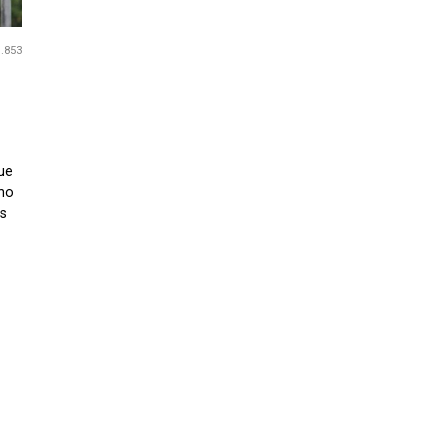
1.853
ue
cho
es