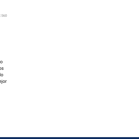
2.560
io
os
do
ejor