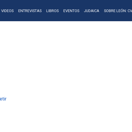
VIDEOS
ENTREVISTAS
LIBROS
EVENTOS
JUDAICA
SOBRE LEÓN: CV
ETIQUETA
ORLANDO