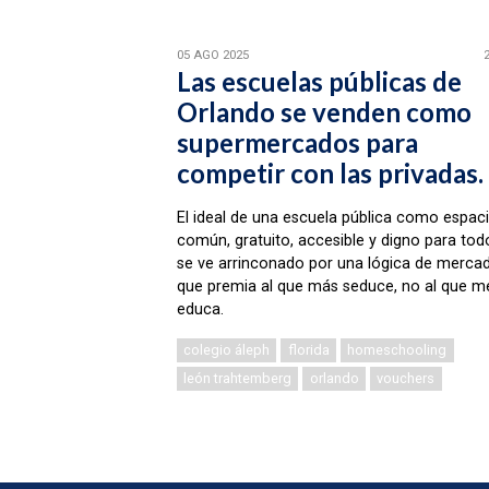
05 AGO 2025
Las escuelas públicas de
Orlando se venden como
supermercados para
competir con las privadas.
El ideal de una escuela pública como espac
común, gratuito, accesible y digno para tod
se ve arrinconado por una lógica de merca
que premia al que más seduce, no al que m
educa.
colegio áleph
florida
homeschooling
león trahtemberg
orlando
vouchers