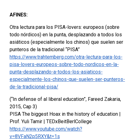
AFINES:
Otra lectura para los PISA-lovers: europeos (sobre
todo nórdicos) en la punta, desplazando a todos los
asiáticos (especialmente los chinos) que suelen ser
punteros de la tradicional “PISA”
https://www.trahtemberg.com/otra-lectura-para-los-
pisa-lovers-europeos-sobre-todo-nordicos-en-la-
punta-desplazando-a-todos-los-asiaticos-
especialmente-los-chinos-que-suelen-ser-punteros-
de-la-tradicional-pisa/
(“In defense of al liberal education”, Fareed Zakaria,
2015, Cap 3)
PISA The biggest Hoax in the history of education |
Prof. Yuli Tamir | TEDxBeitBerlCollege
https://www.youtube.com/watch?
v=8VFaN2p5RXY&t=1s