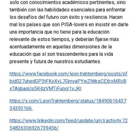
solo con conocimientos académicos pertinentes, sino
también con las habilidades esenciales para enfrentar
los desafíos del futuro con éxito y resiliencia. Hacen
mal los países que son PISA-lovers en insistir en darle
una importancia que no tiene para la educación
relevante de estos tiempos, y deberían fijarse más
acentuadamente en aquellas dimensiones de la
educación que sí son trascendentes para la vida
presente y futura de nuestros estudiantes.
https://www.facebook.com/leon.trahtemberg/posts/pf
bid027uhedGP3tFKxXvL7GmyaPYwZNtksCEXrxMRiiB
xTAgbaqUs5K4zVMTiFupcr1vJKl
https://x.com/LeonTrahtemberg/status/18490616437
34393166
https://www.linkedin.com/feed/update/urn:li:activity:72
54826306926739456/