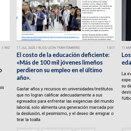
1.902
17 JUL 2025
/
BLOG LEÓN TRAHTEMBERG
1.617
11 MA
El costo de la educación deficiente:
Los
«Más de 100 mil jóvenes limeños
eda
o
perdieron su empleo en el último
La e
año».
expe
su d
sis
Gastar años y recursos en universidades/institutos
desta
que no logran calificar adecuadamente a sus
fútbo
egresados para enfrentar las exigencias del mundo
laboral, solo alimenta una generación marcada por
la desilusión, el pesimismo, y el deseo de emigrar o
tirar la toalla
desempleo
desempleo juveil
educación
cole