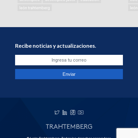
león trahtemberg
león
Recibe noticias y actualizaciones.