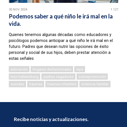
30 NOV 2024
1.127
Podemos saber a qué niño le irá mal en la
vida.
Quienes tenemos algunas décadas como educadores y
psicólogos podemos anticipar a qué niño le irá mal en el
futuro. Padres que desean nutrir las opciones de éxito
personal y social de sus hijos, deben prestar atención a
estas señales
educación
hogares disfuncionales
inpe
león trahtemberg
padres negadores
sobreprotección
suicidas
traumas
traumas infantiles
violencia familiar
Recibe noticias y actualizaciones.