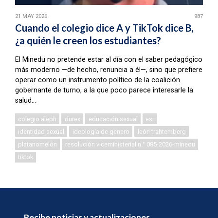
21 MAY 2026
987
Cuando el colegio dice A y TikTok dice B,
¿a quién le creen los estudiantes?
El Minedu no pretende estar al día con el saber pedagógico
más moderno —de hecho, renuncia a él—, sino que prefiere
operar como un instrumento político de la coalición
gobernante de turno, a la que poco parece interesarle la
salud...
colegio áleph
durex
educación sexual
esi
identidad sexual
ideología de genero
león trahtemberg
platanomelón
resolución viceministerial n.° 085-2026-minedu
tiktok
Recibe noticias y actualizaciones.