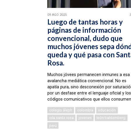
09 AGO 2025
Luego de tantas horas y
páginas de información
convencional, dudo que
muchos jóvenes sepa dón
queda y qué pasa con Sant
Rosa.
Muchos jóvees permanecen inmunes a esa
avalancha mediática convencional. No es
apatía pura, sino desconexión por saturació
por un desfase entre el lenguaje oficial y los
códigos comunicativos que ellos consumen
colegio áleph
colombia
educación
isla santa rosa
jovenes
león trahtemberg
perú