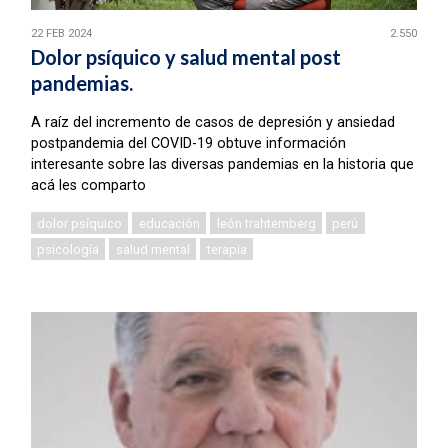
22 FEB 2024
2.550
Dolor psíquico y salud mental post
pandemias.
A raíz del incremento de casos de depresión y ansiedad
postpandemia del COVID-19 obtuve información
interesante sobre las diversas pandemias en la historia que
acá les comparto
dolor psíquico
educación
león trahtemberg
perú
psicología
salud mental
terapia