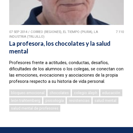
07 SEP 2014
/
CORREO (REGIONES), EL TIEMPO (PIURA), LA
7.110
INDUSTRIA (TRUJILLO)
La profesora, los chocolates y la salud
mental
Profesores frente a actitudes, conductas, desafíos,
dificultades de los alumnos o los colegas, se conectan con
las emociones, evocaciones y asociaciones de la propia
profesora respecto a su historia de vida personal.
bloqueo emocional
chocolates
colegio áleph
educación
león trahtemberg
psicología
resistencias
salud mental
salud mental de profesores