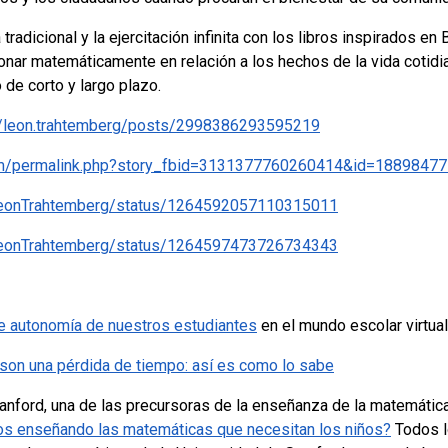
adicional y la ejercitación infinita con los libros inspirados en
onar matemáticamente en relación a los hechos de la vida cotidia
 de corto y largo plazo.
/leon.trahtemberg/posts/2998386293595219
om/permalink.php?story_fbid=3131377760260414&id=1889847
m/LeonTrahtemberg/status/1264592057110315011
m/LeonTrahtemberg/status/1264597473726734343
 de autonomía de nuestros estudiantes
en el mundo escolar virtual
 son una pérdida de tiempo: así es como lo sabe
Stanford, una de las precursoras de la enseñanza de la matemátic
s enseñando las matemáticas que necesitan los niños?
Todos l