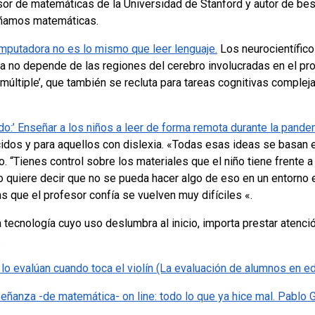
sor de matemáticas de la Universidad de Stanford y autor de bes
ñamos matemáticas.
omputadora no es lo mismo que leer lenguaje.
Los neurocientífico
 no depende de las regiones del cerebro involucradas en el pro
 múltiple’, que también se recluta para tareas cognitivas compl
o:’ Enseñar a los niños a leer de forma remota durante la pande
idos y para aquellos con dislexia.
«Todas esas ideas se basan e
. “Tienes control sobre los materiales que el niño tiene frente a
o quiere decir que no se pueda hacer algo de eso en un entorno 
as que el profesor confía se vuelven muy difíciles «.
ecnología cuyo uso deslumbra al inicio, importa prestar atención
.
o lo evalúan cuando toca el violín (La evaluación de alumnos en e
eñanza -de matemática- on line: todo lo que ya hice mal. Pablo