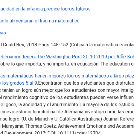
acidad en la infancia predice logros futuros
solo alimentarán el trauma matemático
cas
l Could Be», 2018 Pags 148-152 (Crítica a la matemática escola
eberíamos tener» The Washington Post 30 10 2019 por Alfie Ko
obre lo que importa, y no importa, en educación. The education
las matemáticas tienen mejores logros matemáticos a largo plaz
los grados 5 al 9.
Encontraron que los estudiantes que disfruta
tenían un logro aún mejor que los estudiantes con mayor intelig
l rendimiento cognitivo de los estudiantes pueden verse influe
el goce, la ansiedad y el aburrimiento. La mayoría de los estud
un nuevo estudio longitudinal de Alemania investiga cómo las em
 su logro. (U. de Munich y U. Católica Australiana) Journal Refe
Kou Murayama, Thomas Goetz. Achievement Emotions and Academi
ild Development, 2017; DOI: 10.1111/cdev.12704