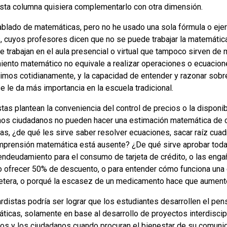
 esta columna quisiera complementarlo con otra dimensión.
hablado de matemáticas, pero no he usado una sola fórmula o ejer
, cuyos profesores dicen que no se puede trabajar la matemática 
e trabajan en el aula presencial o virtual que tampoco sirven de
miento matemático no equivale a realizar operaciones o ecuacio
imos cotidianamente, y la capacidad de entender y razonar sobr
se le da más importancia en la escuela tradicional.
tas plantean la conveniencia del control de precios o la disponi
hos ciudadanos no pueden hacer una estimación matemática de 
nas, ¿de qué les sirve saber resolver ecuaciones, sacar raíz cuadr
omprensión matemática está ausente? ¿De qué sirve aprobar tod
endeudamiento para el consumo de tarjeta de crédito, o las eng
o ofrecer 50% de descuento, o para entender cómo funciona una
rretera, o porqué la escasez de un medicamento hace que aument
ardistas podría ser lograr que los estudiantes desarrollen el p
áticas, solamente en base al desarrollo de proyectos interdiscipl
nos y los ciudadanos cuando procuran el bienestar de su comuni