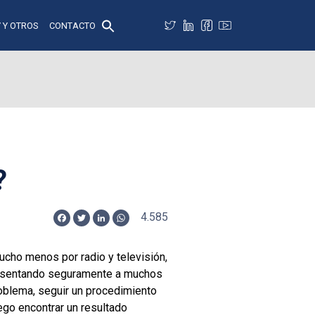
 Y OTROS
CONTACTO
?
4.585
Facebook
Twitter
LinkedIn
WhatsApp
cho menos por radio y televisión,
presentando seguramente a muchos
problema, seguir un procedimiento
ego encontrar un resultado