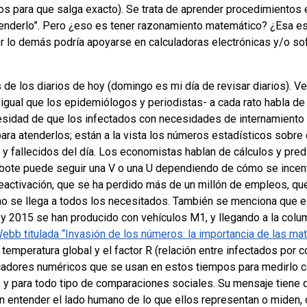
 para que salga exacto). Se trata de aprender procedimientos e
prenderlo”. Pero ¿eso es tener razonamiento matemático? ¿Esa es 
r lo demás podría apoyarse en calculadoras electrónicas y/o sof
s de los diarios de hoy (domingo es mi día de revisar diarios).
 igual que los epidemiólogos y periodistas- a cada rato habla de a
esidad de que los infectados con necesidades de internamient
ara atenderlos; están a la vista los números estadísticos sobre
 y fallecidos del día. Los economistas hablan de cálculos y pred
ebote puede seguir una V o una U dependiendo de cómo se incent
 reactivación, que se ha perdido más de un millón de empleos, qu
no se llega a todos los necesitados. También se menciona que 
 y 2015 se han producido con vehículos M1, y llegando a la colu
ebb titulada “Invasión de los números: la importancia de las m
 temperatura global y el factor R (relación entre infectados por c
icadores numéricos que se usan en estos tiempos para medirlo ca
ón, y para todo tipo de comparaciones sociales. Su mensaje tiene
n entender el lado humano de lo que ellos representan o miden,