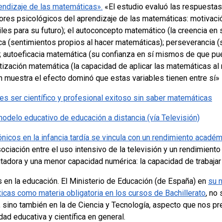
endizaje de las matemáticas».
«El estudio evaluó las respuestas
ores psicológicos del aprendizaje de las matemáticas: motivació
les para su futuro); el autoconcepto matemático (la creencia en
 (sentimientos propios al hacer matemáticas); perseverancia (s
); autoeficacia matemática (su confianza en sí mismos de que pu
ización matemática (la capacidad de aplicar las matemáticas al
n muestra el efecto dominó que estas variables tienen entre sí»
s ser científico y profesional exitoso sin saber matemáticas
modelo educativo de educación a distancia (vía Televisión)
ónicos en la infancia tardía se vincula con un rendimiento acadé
ociación entre el uso intensivo de la televisión y un rendimiento
utadora y una menor capacidad numérica: la capacidad de trabaja
 en la educación. El Ministerio de Educación (de España) en
su 
ticas como materia obligatoria en los cursos de Bachillerato
, no
sino también en la de Ciencia y Tecnología, aspecto que nos p
ad educativa y científica en general.