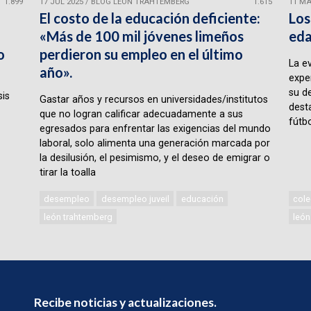
1.899
17 JUL 2025
/
BLOG LEÓN TRAHTEMBERG
1.615
11 MA
El costo de la educación deficiente:
Los
«Más de 100 mil jóvenes limeños
eda
o
perdieron su empleo en el último
La e
año».
expe
su d
sis
Gastar años y recursos en universidades/institutos
desta
que no logran calificar adecuadamente a sus
fútbo
egresados para enfrentar las exigencias del mundo
laboral, solo alimenta una generación marcada por
la desilusión, el pesimismo, y el deseo de emigrar o
tirar la toalla
desempleo
desempleo juveil
educación
cole
león trahtemberg
león
Recibe noticias y actualizaciones.