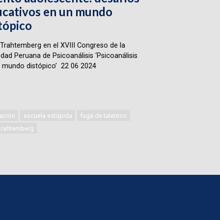
cativos en un mundo
tópico
Trahtemberg en el XVIII Congreso de la
dad Peruana de Psicoanálisis ‘Psicoanálisis
 mundo distópico’ 22 06 2024
ación
escuela estúpida
fuga de talentos
 trahtemberg