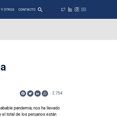
 Y OTROS
CONTACTO
sa
2.754
Facebook
Twitter
LinkedIn
WhatsApp
cabable pandemia, nos ha llevado
o el total de los peruanos están