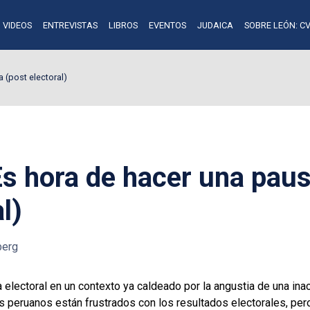
VIDEOS
ENTREVISTAS
LIBROS
EVENTOS
JUDAICA
SOBRE LEÓN: CV
 (post electoral)
Es hora de hacer una pau
l)
berg
electoral en un contexto ya caldeado por la angustia de una ina
os peruanos están frustrados con los resultados electorales, per