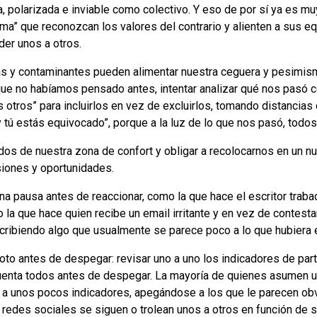
 polarizada e inviable como colectivo. Y eso de por sí ya es mu
Lima” que reconozcan los valores del contrario y alienten a sus e
der unos a otros.
as y contaminantes pueden alimentar nuestra ceguera y pesimi
que no habíamos pensado antes, intentar analizar qué nos pasó 
s otros” para incluirlos en vez de excluirlos, tomando distancia
 y tú estás equivocado”, porque a la luz de lo que nos pasó, to
odos de nuestra zona de confort y obligar a recolocarnos en un 
siones y oportunidades.
 pausa antes de reaccionar, como la que hace el escritor traba
o la que hace quien recibe un email irritante y en vez de contest
cribiendo algo que usualmente se parece poco a lo que hubiera e
iloto antes de despegar: revisar uno a uno los indicadores de pa
nta todos antes de despegar. La mayoría de quienes asumen un
 a unos pocos indicadores, apegándose a los que le parecen obv
s redes sociales se siguen o trolean unos a otros en función de 