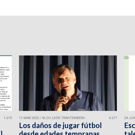
1.619
11 MAR 2025
/
BLOG LEÓN TRAHTEMBERG
4.677
24 JUN
Los daños de jugar fútbol
Esc
l
desde edades tempranas.
tal