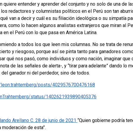
n quiere entender y aprender del conjunto y no solo de una de la
 los redactores y columnistas políticos en el Perú son tan aburri
é van a decir y cuál es su filiación ideológica o su simpatía pa
era, como lo hacen algunos analistas extranjeros que miran al 
a en el Perú con lo que pasa en América Latina.
omiendo a todos los que leen mis columnas. No se trata de renun
ncierto y riesgoso, porque así se pinta tanto para ganadores co
isar qué nos pasó, como individuos y como nación, imaginar que q
nota de las señales de alerta-, y “tirar para adelante” dando lo m
 del ganador ni del perdedor, sino de todos.
/leon.trahtemberg/posts/4029576700476168
LeonTrahtemberg/status/1402621939890405376
olando Arellano C. 28 de junio de 2021
“Quien gobierne podría ten
 moderación de esta”.