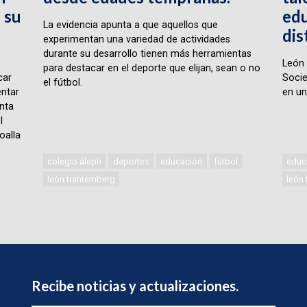
 su
edu
La evidencia apunta a que aquellos que
dis
experimentan una variedad de actividades
durante su desarrollo tienen más herramientas
León 
para destacar en el deporte que elijan, sean o no
car
Socie
el fútbol.
ntar
en un
nta
l
oalla
colegio áleph
deportes
educación
fútbol
educ
león trahtemberg
león
Recibe noticias y actualizaciones.