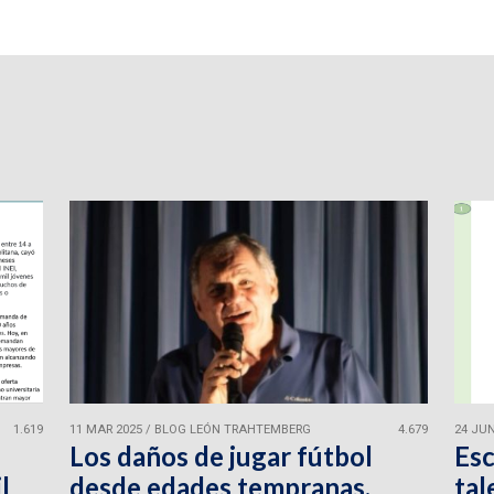
1.619
11 MAR 2025
/
BLOG LEÓN TRAHTEMBERG
4.679
24 JUN
Los daños de jugar fútbol
Esc
l
desde edades tempranas.
tal