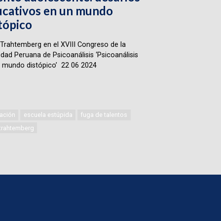
cativos en un mundo
tópico
Trahtemberg en el XVIII Congreso de la
dad Peruana de Psicoanálisis ‘Psicoanálisis
 mundo distópico’ 22 06 2024
ación
escuela estúpida
fuga de talentos
 trahtemberg