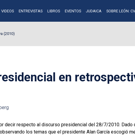
VIDEOS
ENTREVISTAS
LIBROS
EVENTOS
JUDAICA
SOBRE LEÓN: CV
va (2010)
residencial en retrospect
berg
 decir respecto al discurso presidencial del 28/7/2010. Dado 
observando los temas que el presidente Alan García escogió me