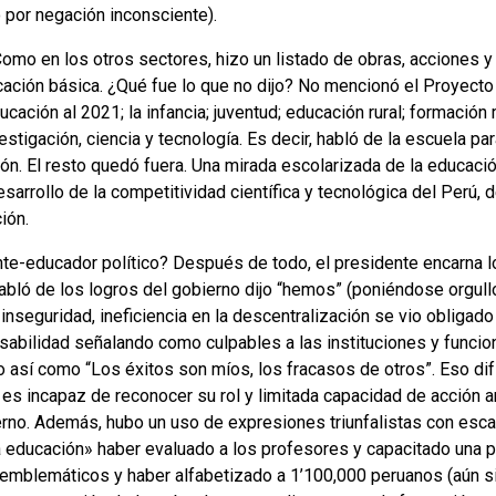
 por negación inconsciente).
omo en los otros sectores, hizo un listado de obras, acciones 
cación básica. ¿Qué fue lo que no dijo? No mencionó el Proyecto
ducación al 2021; la infancia; juventud; educación rural; formación
estigación, ciencia y tecnología. Es decir, habló de la escuela p
ión. El resto quedó fuera. Una mirada escolarizada de la educació
arrollo de la competitividad científica y tecnológica del Perú, d
ión.
te-educador político? Después de todo, el presidente encarna l
habló de los logros del gobierno dijo “hemos” (poniéndose orgul
 inseguridad, ineficiencia en la descentralización se vio obligado
sabilidad señalando como culpables a las instituciones y funciona
o así como “Los éxitos son míos, los fracasos de otros”. Eso dif
e es incapaz de reconocer su rol y limitada capacidad de acción an
no. Además, hubo un uso de expresiones triunfalistas con escas
 educación» haber evaluado a los profesores y capacitado una pa
emblemáticos y haber alfabetizado a 1’100,000 peruanos (aún sin