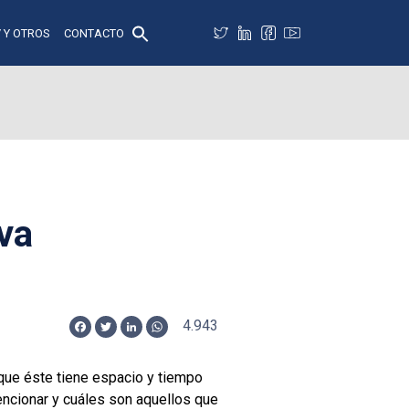
 Y OTROS
CONTACTO
iva
4.943
Facebook
Twitter
LinkedIn
WhatsApp
que éste tiene espacio y tiempo
ncionar y cuáles son aquellos que