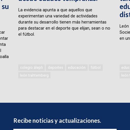
 su
edu
La evidencia apunta a que aquellos que
dis
experimentan una variedad de actividades
durante su desarrollo tienen más herramientas
León 
para destacar en el deporte que elijan, sean o no
car
Socie
el fútbol.
ntar
en un
nta
l
oalla
colegio áleph
deportes
educación
fútbol
educ
león trahtemberg
león
Recibe noticias y actualizaciones.