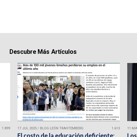
Descubre Más Artículos
1.899
17 JUL 2025
/
BLOG LEÓN TRAHTEMBERG
1.613
11 MA
El costo de la educación deficiente:
Los