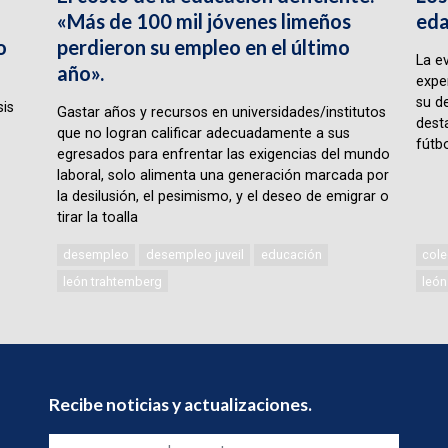
«Más de 100 mil jóvenes limeños
eda
o
perdieron su empleo en el último
La e
año».
expe
su d
sis
Gastar años y recursos en universidades/institutos
desta
que no logran calificar adecuadamente a sus
fútbo
egresados para enfrentar las exigencias del mundo
laboral, solo alimenta una generación marcada por
la desilusión, el pesimismo, y el deseo de emigrar o
tirar la toalla
desempleo
desempleo juveil
educación
cole
león trahtemberg
león
Recibe noticias y actualizaciones.