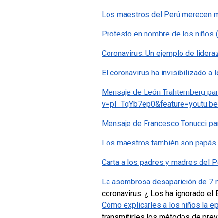
Los maestros del Perú merece
Protesto en nombre de los niños 
Coronavirus: Un ejemplo de lidera
El coronavirus ha invisibilizado a 
Mensaje de León Trahtemberg par
v=pl_TqYb7ep0&feature=youtu.be
Mensaje de Francesco Tonucci para
Los maestros también son papás 
Carta a los padres y madres del Pe
La asombrosa desaparición de 7 m
coronavirus. ¿ Los ha ignorado el
Cómo explicarles a los niños la e
transmitirles los métodos de pre