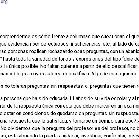
berg
 sorprenderme es cómo frente a columnas que cuestionan el qu
que evidencian ser defectuosos, insuficiencias, etc., al lado de
otras personas replican rechazando esas preguntas, con un aban
 hasta toda la variedad de tonos y expresiones del tipo “deje de
la única posible. No faltan quienes a partir de ello descalifican
inas o blogs a cuyos autores descalifican. Algo de masoquismo 
os no toleran preguntas sin respuestas, o, preguntas que tienen
na persona que ha sido educada 11 años de su vida escolar y al m
rtir de la respuesta única correcta que debe marcar en un exam
de estar en condiciones de quedarse en preguntas sin respuestas
 una respuesta que le satisfaga, y tomarse un tiempo para eso? 
?
No olvidemos que la pregunta del profesor es del profesor, no 
, está abriendo la puerta a indagar, investigar, confrontar, busca