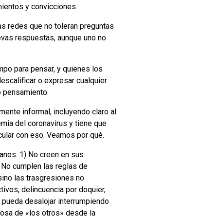
ientos y convicciones.
as redes que no toleran preguntas
uevas respuestas, aunque uno no
empo para pensar, y quienes los
escalificar o expresar cualquier
o pensamiento.
ente informal, incluyendo claro al
emia del coronavirus y tiene que
cular con eso. Veamos por qué.
uanos: 1) No creen en sus
) No cumplen las reglas de
sino las trasgresiones no
ivos, delincuencia por doquier,
s pueda desalojar interrumpiendo
losa de «los otros» desde la