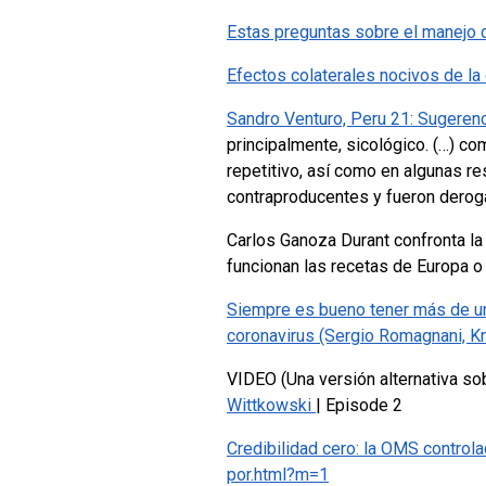
Estas preguntas sobre el manejo d
Efectos colaterales nocivos de la
Sandro Venturo, Peru 21: Sugerenc
principalmente, sicológico. (…) c
repetitivo, así como en algunas r
contraproducentes y fueron dero
Carlos Ganoza Durant confronta l
funcionan las recetas de Europa o
Siempre es bueno tener más de un
coronavirus (Sergio Romagnani, K
VIDEO (Una versión alternativa so
Wittkowski
| Episode 2
Credibilidad cero: la OMS controla
por.html?m=1