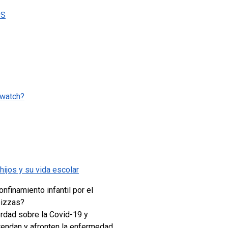
OS
/watch?
hijos y su vida escolar
nfinamiento infantil por el
pizzas?
erdad sobre la Covid-19 y
rendan y afronten la enfermedad