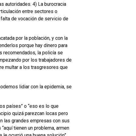
as autoridades. 4) La burocracia
rticulación entre sectores o
 falta de vocación de servicio de
catada por la población, y con la
tenderlos porque hay dinero para
s recomendados, la policía se
empezando por los trabajadores de
ere multar a los trasgresores que
podemos lidiar con la epidemia, se
ros países” o “eso es lo que
cipio quizá parezcan locas pero
cen las grandes empresas con sus
s “aquí tienen un problema, armen
 le ocurrió una buena solución”.