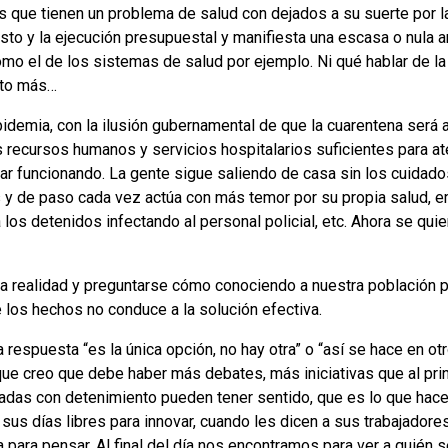
os que tienen un problema de salud con dejados a su suerte por l
asto y la ejecución presupuestal y manifiesta una escasa o nula a
como el de los sistemas de salud por ejemplo. Ni qué hablar de la
anto más…
idemia, con la ilusión gubernamental de que la cuarentena será a
s recursos humanos y servicios hospitalarios suficientes para a
ar funcionando. La gente sigue saliendo de casa sin los cuidado
s y de paso cada vez actúa con más temor por su propia salud, 
a los detenidos infectando al personal policial, etc. Ahora se qui
e la realidad y preguntarse cómo conociendo a nuestra población 
de los hechos no conduce a la solución efectiva.
respuesta “es la única opción, no hay otra” o “así se hace en ot
e creo que debe haber más debates, más iniciativas que al prin
zadas con detenimiento pueden tener sentido, que es lo que ha
sus días libres para innovar, cuando les dicen a sus trabajadore
para pensar. Al final del día nos encontramos para ver a quién se