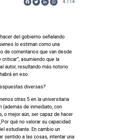
4.114
Facebook
Twitter
LinkedIn
WhatsApp
ehacer del gobierno señalando
 quienes lo estiman como una
ico de comentarios que van desde
 criticar”, asumiendo que la
 al autor, resultando más notorio
habrá en eso.
 respuestas diversas?
enos otras 5 en la universitaria
en (además de inmediato, con
, o mejor aún, ser capaz de hacer
¿Por qué no valorar su capacidad
del estudiante. En cambio un
r sentido a las cosas, intentar una