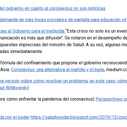
el gobierno en cuanto al coronavirus no son retóricas
 demanda de más horas escolares de pantalla para educación vir
ias al Gobierno para el mediodía
“Esta crisis no solo es un even
omunicación es más que difusión’’. Se notaron en el desempeño d
espuestas imprecisas del ministro de Salud. A su vez, algunas m
gadas inmediatamente.
a fórmula del confinamiento que propone el gobierno reconocien
 Asia.
Coronavirus: una alternativa al martillo y el baile
, medium.c
a versión sobre cómo resolver un problema, en este caso, cómo 
nut Wittkowski)
bre cómo enfrentar la pandemia del coronavirus)
Perspectives o
da por el poder
https://saludypoder.blogspot.com/2019/12/cred