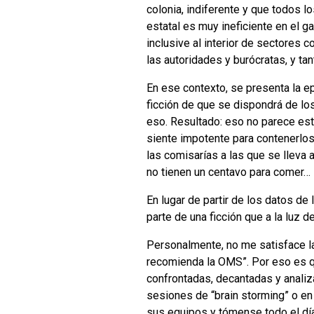
colonia, indiferente y que todos l
estatal es muy ineficiente en el g
inclusive al interior de sectores 
las autoridades y burócratas, y t
En ese contexto, se presenta la ep
ficción de que se dispondrá de lo
eso. Resultado: eso no parece est
siente impotente para contenerlo
las comisarías a las que se lleva 
no tienen un centavo para comer…
En lugar de partir de los datos d
parte de una ficción que a la luz 
Personalmente, no me satisface la 
recomienda la OMS”. Por eso es qu
confrontadas, decantadas y anali
sesiones de “brain storming” o en 
sus equipos y tómense todo el día 