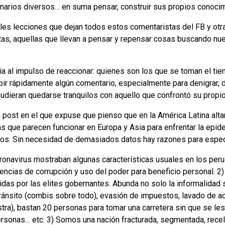
narios diversos… en suma pensar, construir sus propios conocim
ales lecciones que dejan todos estos comentaristas del FB y otr
tas, aquellas que llevan a pensar y repensar cosas buscando n
ncia al impulso de reaccionar: quienes son los que se toman el ti
bir rápidamente algún comentario, especialmente para denigrar, d
udieran quedarse tranquilos con aquello que confrontó su propi
 post en el que expuse que pienso que en la América Latina altam
as que parecen funcionar en Europa y Asia para enfrentar la epid
pios. Sin necesidad de demasiados datos hay razones para espe
ronavirus mostraban algunas características usuales en los per
dencias de corrupción y uso del poder para beneficio personal. 2
idas por las elites gobernantes. Abunda no solo la informalidad 
ránsito (combis sobre todo), evasión de impuestos, lavado de act
ra), bastan 20 personas para tomar una carretera sin que se le
rsonas… etc. 3) Somos una nación fracturada, segmentada, rece