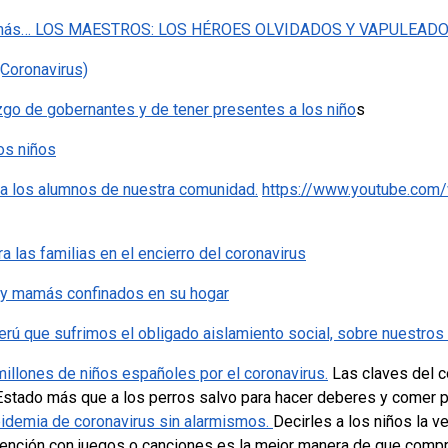
n más… LOS MAESTROS: LOS HÉROES OLVIDADOS Y VAPULEAD
(Coronavirus)
zgo de gobernantes y de tener presentes a los niño
s
los niños
a los alumnos de nuestra comunidad.
https://www.youtube.com
 las familias en el encierro del coronavirus
y mamás confinados en su hogar
rú que sufrimos el obligado aislamiento social, sobre nuestros 
illones de niños españoles por el coronavirus.
Las claves del co
 Estado más que a los perros salvo para hacer deberes y comer 
pidemia de coronavirus sin alarmismos.
Decirles a los niños la v
vención con juegos o canciones es la mejor manera de que comp