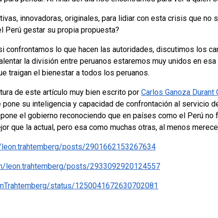
vas, innovadoras, originales, para lidiar con esta crisis que no
l Perú gestar su propia propuesta?
 si confrontamos lo que hacen las autoridades, discutimos los 
de alentar la división entre peruanos estaremos muy unidos en es
e traigan el bienestar a todos los peruanos.
ura de este artículo muy bien escrito por
Carlos Ganoza Durant C
 pone su inteligencia y capacidad de confrontación al servicio del
propone el gobierno reconociendo que en países como el Perú no 
jor que la actual, pero esa como muchas otras, al menos merec
/leon.trahtemberg/posts/2901662153267634
om/leon.trahtemberg/posts/2933092920124557
LeonTrahtemberg/status/1250041672630702081