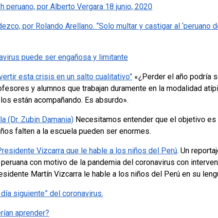
 peruano, por Alberto Vergara 18 junio, 2020
ezco, por Rolando Arellano. “Solo multar y castigar al ‘peruano 
navirus puede ser engañosa y limitante
ir esta crisis en un salto cualitativo”
«¿Perder el año podría s
profesores y alumnos que trabajan duramente en la modalidad atíp
e los están acompañando. Es absurdo».
la (Dr. Zubin Damania)
Necesitamos entender que el objetivo es mi
iños falten a la escuela pueden ser enormes.
residente Vizcarra que le hable a los niños del Perú
. Un report
n peruana con motivo de la pandemia del coronavirus con interv
esidente Martín Vizcarra le hable a los niños del Perú en su leng
 día siguiente” del coronavirus.
rían aprender?