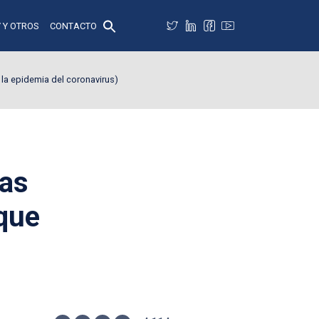
 Y OTROS
CONTACTO
r la epidemia del coronavirus)
tas
 que