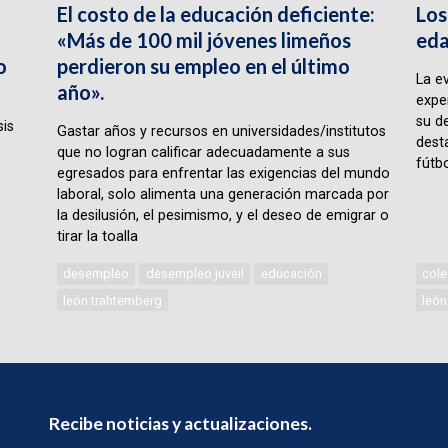
El costo de la educación deficiente:
Los
«Más de 100 mil jóvenes limeños
eda
o
perdieron su empleo en el último
La e
año».
expe
su d
sis
Gastar años y recursos en universidades/institutos
desta
que no logran calificar adecuadamente a sus
fútbo
egresados para enfrentar las exigencias del mundo
laboral, solo alimenta una generación marcada por
la desilusión, el pesimismo, y el deseo de emigrar o
tirar la toalla
desempleo
desempleo juveil
educación
cole
león trahtemberg
león
Recibe noticias y actualizaciones.