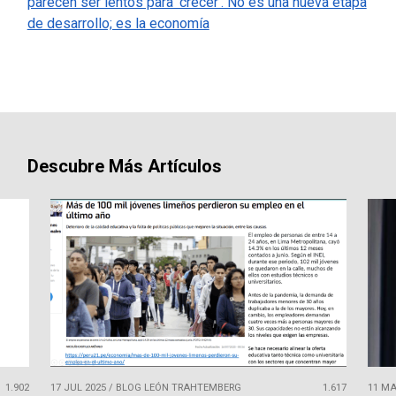
parecen ser lentos para ‘crecer’. No es una nueva etapa
de desarrollo; es la economía
Descubre Más Artículos
1.902
17 JUL 2025
/
BLOG LEÓN TRAHTEMBERG
1.617
11 MA