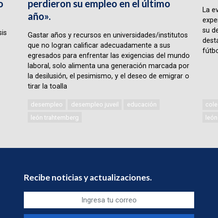
o
perdieron su empleo en el último
La e
año».
expe
su d
sis
Gastar años y recursos en universidades/institutos
desta
que no logran calificar adecuadamente a sus
fútbo
egresados para enfrentar las exigencias del mundo
laboral, solo alimenta una generación marcada por
la desilusión, el pesimismo, y el deseo de emigrar o
tirar la toalla
desempleo
desempleo juveil
educación
cole
león trahtemberg
león
Recibe noticias y actualizaciones.