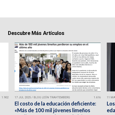
Descubre Más Artículos
1.902
17 JUL 2025
/
BLOG LEÓN TRAHTEMBERG
1.616
11 MA
El costo de la educación deficiente:
Los
«Más de 100 mil jóvenes limeños
eda