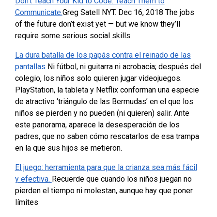
Don’t Teach Your Kid to Code. Teach Them to
Communicate.
Greg Satell NYT. Dec 16, 2018 The jobs
of the future don’t exist yet — but we know they’ll
require some serious social skills
La dura batalla de los papás contra el reinado de las
pantallas
Ni fútbol, ni guitarra ni acrobacia; después del
colegio, los niños solo quieren jugar videojuegos.
PlayStation, la tableta y Netflix conforman una especie
de atractivo ‘triángulo de las Bermudas’ en el que los
niños se pierden y no pueden (ni quieren) salir. Ante
este panorama, aparece la desesperación de los
padres, que no saben cómo rescatarlos de esa trampa
en la que sus hijos se metieron.
El juego: herramienta para que la crianza sea más fácil
y efectiva.
Recuerde que cuando los niños juegan no
pierden el tiempo ni molestan, aunque hay que poner
límites