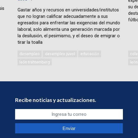
expe
su d
sis
Gastar años y recursos en universidades/institutos
desta
que no logran calificar adecuadamente a sus
fútbo
egresados para enfrentar las exigencias del mundo
laboral, solo alimenta una generación marcada por
la desilusión, el pesimismo, y el deseo de emigrar o
tirar la toalla
desempleo
desempleo juveil
educación
cole
león trahtemberg
león
Recibe noticias y actualizaciones.