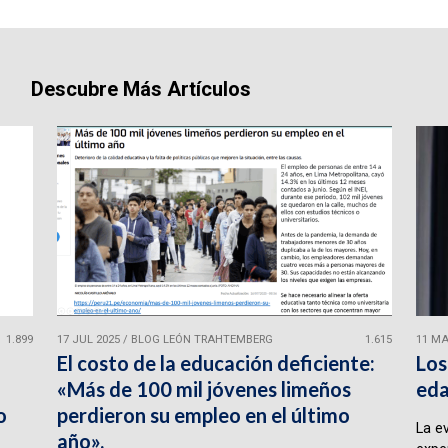
Descubre Más Artículos
1.899
17 JUL 2025
/
BLOG LEÓN TRAHTEMBERG
1.615
11 MA
El costo de la educación deficiente:
Los
«Más de 100 mil jóvenes limeños
eda
o
perdieron su empleo en el último
La e
año».