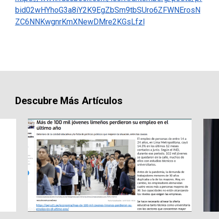
bid02wHYhoG3a8iY2K9EgZbSm9tbSUro6ZFWNErosN
ZC6NNKwgnrKmXNewDMre2KGsLfzl
Descubre Más Artículos