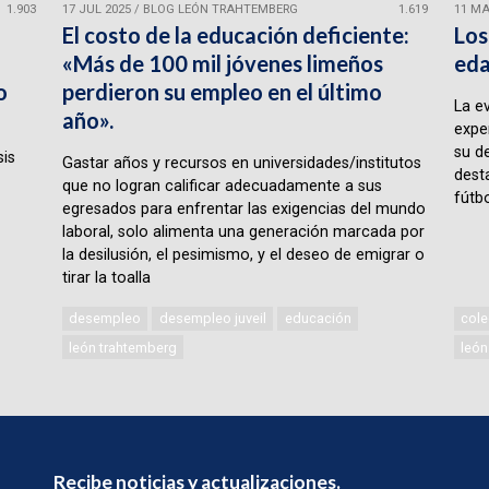
1.903
17 JUL 2025
/
BLOG LEÓN TRAHTEMBERG
1.619
11 MA
El costo de la educación deficiente:
Los
«Más de 100 mil jóvenes limeños
eda
o
perdieron su empleo en el último
La e
año».
expe
su d
sis
Gastar años y recursos en universidades/institutos
desta
que no logran calificar adecuadamente a sus
fútbo
egresados para enfrentar las exigencias del mundo
laboral, solo alimenta una generación marcada por
la desilusión, el pesimismo, y el deseo de emigrar o
tirar la toalla
desempleo
desempleo juveil
educación
cole
león trahtemberg
león
Recibe noticias y actualizaciones.