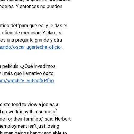
modelos. Y entonces no pueden
ido del ‘para qué es’ y le das el
oficio de medición. Y claro, si
es una pregunta grande y otra
undo/oscar-ugarteche-oficio-
e película «¿Qué invadimos
l más que llamativo éxito
com/watch?v=vuEhgfkPfho
mists tend to view a job as a
 up work is with a sense of
 for their families,” said Herbert
nemployment isn’t just losing
ke human beings happy and able to