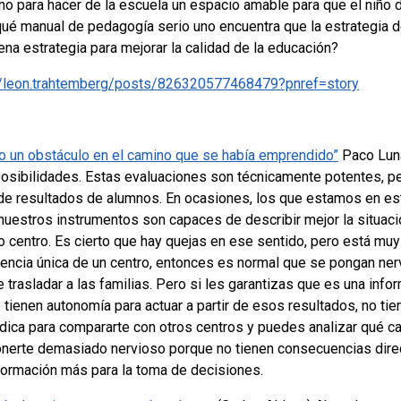
no para hacer de la escuela un espacio amable para que el niño d
qué manual de pedagogía serio uno encuentra que la estrategia 
na estrategia para mejorar la calidad de la educación?
/leon.trahtemberg/posts/826320577468479?pnref=story
do un obstáculo en el camino que se había emprendido”
Paco Luna
posibilidades.
Estas evaluaciones son técnicamente potentes, pe
l de resultados de alumnos. En ocasiones, los que estamos en e
nuestros instrumentos son capaces de describir mejor la situaci
o centro.
Es cierto que hay quejas en ese sentido, pero está muy
rencia única de un centro, entonces es normal que se pongan ne
 trasladar a las familias. Pero si les garantizas que es una infor
 tienen autonomía para actuar a partir de esos resultados, no tien
ica para compararte con otros centros y puedes analizar qué ca
onerte demasiado nervioso porque no tienen consecuencias direct
formación más para la toma de decisiones.