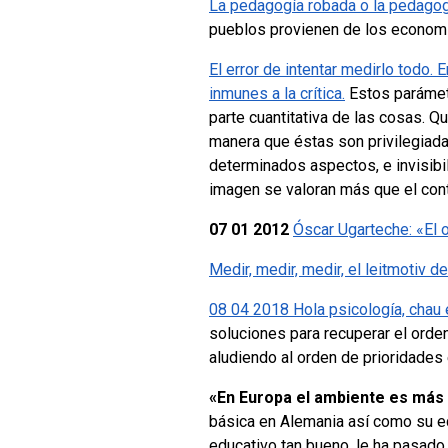
La pedagogía robada o la pedago
pueblos provienen de los economi
El error de intentar medirlo todo.
inmunes a la crítica.
Estos parámet
parte cuantitativa de las cosas. 
manera que éstas son privilegiada
determinados aspectos, e invisibil
imagen se valoran más que el con
07 01 2012
Óscar Ugarteche: «El 
Medir, medir, medir, el leitmotiv
08 04 2018 Hola psicología, chau
soluciones para recuperar el orden 
aludiendo al orden de prioridades 
«En Europa el ambiente es más
básica en Alemania así como su eq
educativo tan bueno, le ha pasado