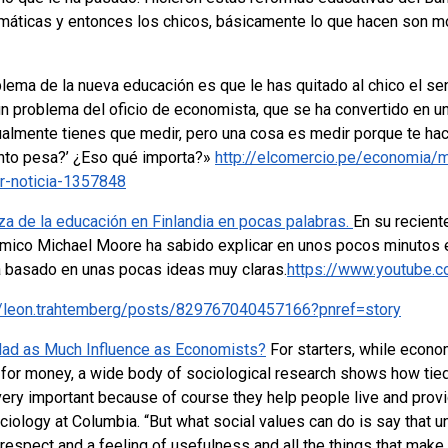
emáticas y entonces los chicos, básicamente lo que hacen son 
blema de la nueva educación es que le has quitado al chico el sent
n problema del oficio de economista, que se ha convertido en un 
almente tienes que medir, pero una cosa es medir porque te hac
ánto pesa?’ ¿Eso qué importa?»
http://elcomercio.pe/economia/m
r-noticia-1357848
za de la educación en Finlandia en pocas palabras.
En su recient
émico Michael Moore ha sabido explicar en unos pocos minutos e
a basado en unas pocas ideas muy claras.
https://www.youtube.
/leon.trahtemberg/posts/829767040457166?pnref=story
 Had as Much Influence as Economists?
For starters, while econo
 for money, a wide body of sociological research shows how tied
ery important because of course they help people live and provide
iology at Columbia. “But what social values can do is say that u
f-respect and a feeling of usefulness and all the things that ma