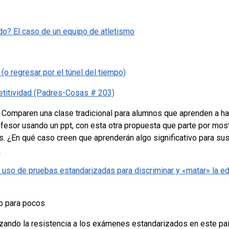
do? El caso de un equipo de atletismo
o regresar por el túnel del tiempo)
titividad (Padres-Cosas # 203)
Comparen una clase tradicional para alumnos que aprenden a h
rofesor usando un ppt, con esta otra propuesta que parte por mos
s. ¿En qué caso creen que aprenderán algo significativo para su
s
 uso de pruebas estandarizadas para discriminar y «matar» la e
o para pocos
ando la resistencia a los exámenes estandarizados en este país