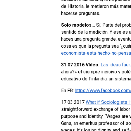
de Historia, le metieron más mat
hacerse preguntas.
Solo modelos…
Sí. Parte del pro
sentido de la medición. Y ese es u
haces una pregunta grande, eventu
cosa es que la pregunta sea ‘¿cu
economista-esta-hecho-no-pensa
31 07 2016 Vídeo:
Las ideas fuer
ahora?» el siempre incisivo y pol
educativo de Finlandia, un sistem
En FB:
https://www.facebook.com
17 03 2017
What if Sociologists
straightforward exchange of labor
purpose and identity.
“Wages are v
Gans, an emeritus professor of soc
wages, it’s losing dignity and sel