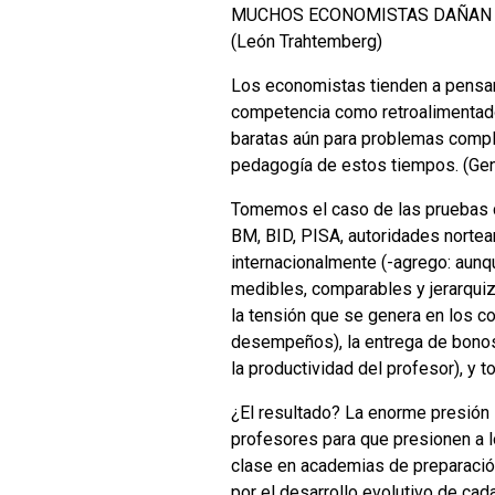
MUCHOS ECONOMISTAS DAÑAN LA PE
(León Trahtemberg)
Los economistas tienden a pensar
competencia como retroalimentador
baratas aún para problemas comple
pedagogía de estos tiempos. (Gen
Tomemos el caso de las pruebas c
BM, BID, PISA, autoridades norteam
internacionalmente (-agrego: aunq
medibles, comparables y jerarquiz
la tensión que se genera en los c
desempeños), la entrega de bonos
la productividad del profesor), y t
¿El resultado? La enorme presión s
profesores para que presionen a 
clase en academias de preparación
por el desarrollo evolutivo de ca