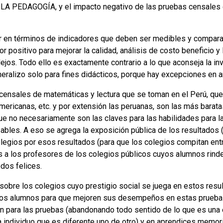
DAGOGÍA, y el impacto negativo de las pruebas censales e
 en términos de indicadores que deben ser medibles y comparab
 positivo para mejorar la calidad, análisis de costo beneficio 
jos. Todo ello es exactamente contrario a lo que aconseja la inv
eralizo solo para fines didácticos, porque hay excepciones en 
ensales de matemáticas y lectura que se toman en el Perú, que
ericanas, etc. y por extensión las peruanas, son las más baratas
ue no necesariamente son las claves para las habilidades para l
ables. A eso se agrega la exposición pública de los resultados (
olegios por esos resultados (para que los colegios compitan entr
 a los profesores de los colegios públicos cuyos alumnos rind
odos felices.
obre los colegios cuyo prestigio social se juega en estos result
los alumnos para que mejoren sus desempeños en estas pruebas
 para las pruebas (abandonando todo sentido de lo que es una e
da individuo que es diferente uno de otro) y en aprendices memo