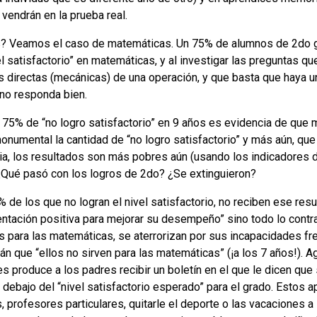
vendrán en la prueba real.
s? Veamos el caso de matemáticas. Un 75% de alumnos de 2do 
l satisfactorio” en matemáticas, y al investigar las preguntas q
s directas (mecánicas) de una operación, y que basta que haya 
no responda bien.
75% de “no logro satisfactorio” en 9 años es evidencia de que m
numental la cantidad de “no logro satisfactorio” y más aún, que 
ia, los resultados son más pobres aún (usando los indicadores d
¿Qué pasó con los logros de 2do? ¿Se extinguieron?
 de los que no logran el nivel satisfactorio, no reciben ese res
tación positiva para mejorar su desempeño” sino todo lo contrar
 para las matemáticas, se aterrorizan por sus incapacidades fre
rán que “ellos no sirven para las matemáticas” (¡a los 7 años!).
s produce a los padres recibir un boletín en el que le dicen qu
or debajo del “nivel satisfactorio esperado” para el grado. Estos 
, profesores particulares, quitarle el deporte o las vacaciones a