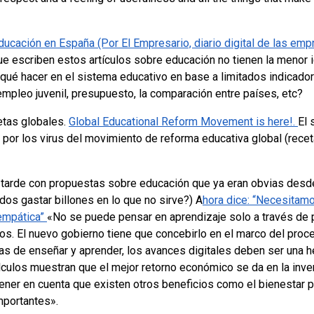
ducación en España (Por El Empresario, diario digital de las emp
 escriben estos artículos sobre educación no tienen la menor i
qué hacer en el sistema educativo en base a limitados indicador
mpleo juvenil, presupuesto, la comparación entre países, etc?
etas globales.
Global Educational Reform Movement is here!.
El 
 por los virus del movimiento de reforma educativa global (rece
ga tarde con propuestas sobre educación que ya eran obvias des
os gastar billones en lo que no sirve?) A
hora dice: “Necesitamo
 empática”
«No se puede pensar en aprendizaje solo a través de
s. El nuevo gobierno tiene que concebirlo en el marco del proc
as de enseñar y aprender, los avances digitales deben ser una he
lculos muestran que el mejor retorno económico se da en la inve
ener en cuenta que existen otros beneficios como el bienestar p
importantes».