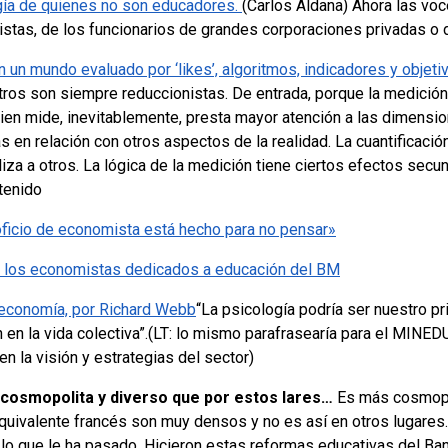
gía de quienes no son educadores.
(Carlos Aldana)
Ahora las voc
stas, de los funcionarios de grandes corporaciones privadas o 
 En un mundo evaluado por ‘likes’, algoritmos, indicadores y obje
ros son siempre reduccionistas. De entrada, porque la medición
Quien mide, inevitablemente, presta mayor atención a las dimensi
s en relación con otros aspectos de la realidad. La cuantificaci
iza a otros.
La lógica de la medición tiene ciertos efectos secu
tenido
oficio de economista está hecho para no pensar»
 de los economistas dedicados a educación del BM
 economía, por Richard Webb
“La psicología podría ser nuestro pr
en la vida colectiva”.
(LT: lo mismo parafrasearía para el MINED
en la visión y estrategias del sector)
 cosmopolita y diverso que por estos lares…
Es más cosmopo
uivalente francés son muy densos y no es así en otros lugares.
 lo que le ha pasado. Hicieron estas reformas educativas del Ban