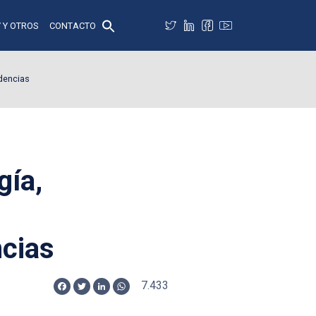
 Y OTROS
CONTACTO
dencias
gía,
ncias
7.433
Facebook
Twitter
LinkedIn
WhatsApp