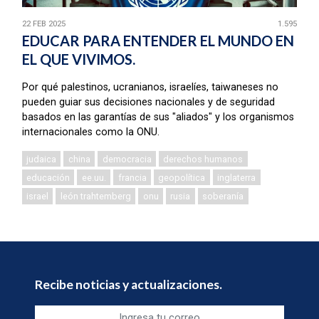
22 FEB 2025
1.595
EDUCAR PARA ENTENDER EL MUNDO EN
EL QUE VIVIMOS.
Por qué palestinos, ucranianos, israelíes, taiwaneses no
pueden guiar sus decisiones nacionales y de seguridad
basados en las garantías de sus "aliados" y los organismos
internacionales como la ONU.
judaica
china
democracia
derechos humanos
educación
ee.uu.
francia
geopolítica
inglaterra
israel
león trahtemberg
onu
rusia
soberanía
Recibe noticias y actualizaciones.