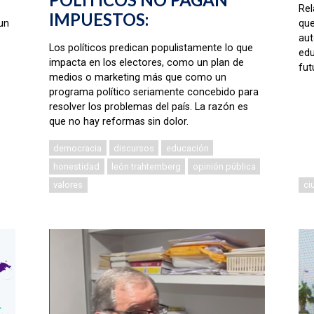
Rel
IMPUESTOS:
un
que
aut
Los políticos predican populistamente lo que
edu
impacta en los electores, como un plan de
fut
medios o marketing más que como un
programa político seriamente concebido para
resolver los problemas del país. La razón es
que no hay reformas sin dolor.
democracia
discursos
educación
honestidad
león trahtemberg
opinión pública
valores
ci