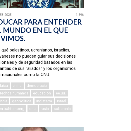
FEB 2025
1.596
DUCAR PARA ENTENDER
L MUNDO EN EL QUE
IVIMOS.
 qué palestinos, ucranianos, israelíes,
waneses no pueden guiar sus decisiones
ionales y de seguridad basados en las
antías de sus "aliados" y los organismos
ernacionales como la ONU.
daica
china
democracia
rechos humanos
educación
ee.uu.
ancia
geopolítica
inglaterra
israel
ón trahtemberg
onu
rusia
soberanía