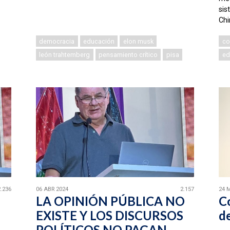
sis
Chi
democracia
educación
elon musk
co
león trahtemberg
pensamiento crítico
pisa
ed
2.236
06 ABR 2024
2.157
24 
LA OPINIÓN PÚBLICA NO
C
EXISTE Y LOS DISCURSOS
d
POLÍTICOS NO PAGAN