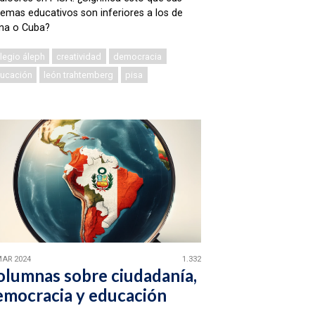
temas educativos son inferiores a los de
na o Cuba?
legio áleph
creatividad
democracia
ucación
león trahtemberg
pisa
MAR 2024
1.332
olumnas sobre ciudadanía,
emocracia y educación