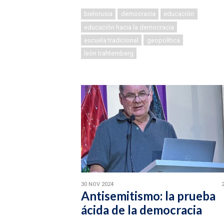
bielorusia
democracia
educación
educación hacia la democracia
escuela tradicional
geopolítica
león trahtemberg
30 NOV 2024
Antisemitismo: la prueba
ácida de la democracia