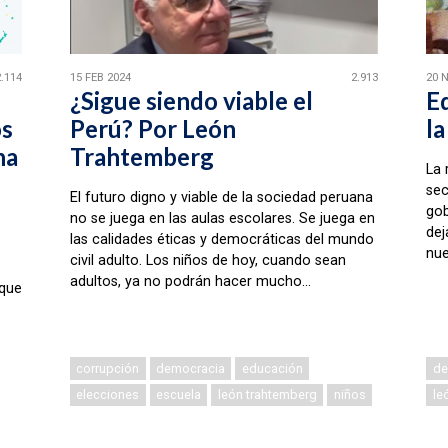
2.114
15 FEB 2024
2.913
20 
¿Sigue siendo viable el
E
os
Perú? Por León
la
ha
Trahtemberg
La 
sec
El futuro digno y viable de la sociedad peruana
gob
no se juega en las aulas escolares. Se juega en
dej
las calidades éticas y democráticas del mundo
nue
civil adulto. Los niños de hoy, cuando sean
adultos, ya no podrán hacer mucho...
 que
corrupción
democracia
educación
de
elecciones
escuela
león trahtemberg
niños
le