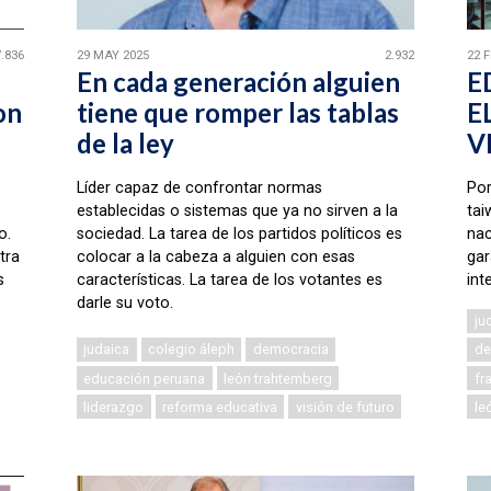
7.836
29 MAY 2025
2.932
22 
En cada generación alguien
E
on
tiene que romper las tablas
E
de la ley
V
Líder capaz de confrontar normas
Por
establecidas o sistemas que ya no sirven a la
tai
o.
sociedad. La tarea de los partidos políticos es
nac
tra
colocar a la cabeza a alguien con esas
gar
s
características. La tarea de los votantes es
int
darle su voto.
ju
judaica
colegio áleph
democracia
de
educación peruana
león trahtemberg
fr
liderazgo
reforma educativa
visión de futuro
le