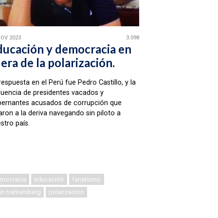
NOV 2023
3.098
ducación y democracia en
 era de la polarización.
respuesta en el Perú fue Pedro Castillo, y la
uencia de presidentes vacados y
ernantes acusados de corrupción que
aron a la deriva navegando sin piloto a
stro país.
mocracia
educación
fanatismo
ón trahtemberg
polarización