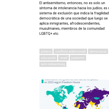
El antisemitismo, entonces, no es solo un
síntoma de intolerancia hacia los judíos; es 
sistema de exclusión que indica la fragilidad
democrática de una sociedad que luego se
aplica inmigrantes, afrodescendientes,
musulmanes, miembros de la comunidad
LGBTQ+.etc.
judaica
conflicto arabe israeli
democracia
educación
israel
judaísmo
león trahtemberg