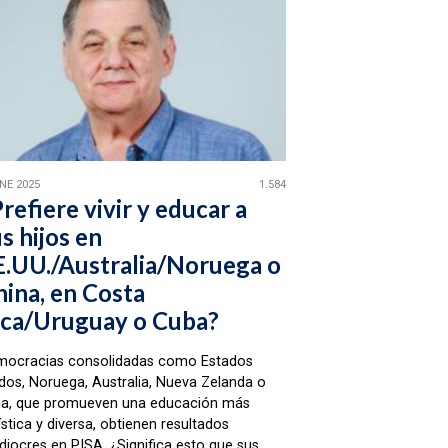
ENE 2025
1.584
refiere vivir y educar a
s hijos en
E.UU./Australia/Noruega o
hina, en Costa
ica/Uruguay o Cuba?
mocracias consolidadas como Estados
dos, Noruega, Australia, Nueva Zelanda o
lia, que promueven una educación más
ística y diversa, obtienen resultados
iocres en PISA. ¿Significa esto que sus