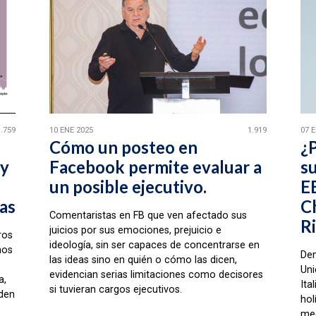
1.759
10 ENE 2025
1.919
07 
Cómo un posteo en
¿P
 y
Facebook permite evaluar a
su
un posible ejecutivo.
E
as
C
Comentaristas en FB que ven afectado sus
R
juicios por sus emociones, prejuicio e
ros
ideología, sin ser capaces de concentrarse en
mos
De
las ideas sino en quién o cómo las dicen,
Uni
evidencian serias limitaciones como decisores
a,
Ita
si tuvieran cargos ejecutivos.
nden
hol
med