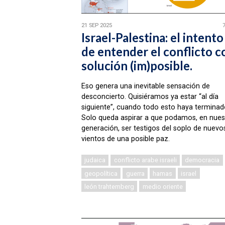
21 SEP 2025
Israel-Palestina: el intento
de entender el conflicto c
solución (im)posible.
Eso genera una inevitable sensación de
desconcierto. Quisiéramos ya estar “al día
siguiente”, cuando todo esto haya terminad
Solo queda aspirar a que podamos, en nues
generación, ser testigos del soplo de nuevo
vientos de una posible paz.
judaica
conflicto arabe israeli
democracia
geopolítica
guerra
hamas
israel
león trahtemberg
medio oriente