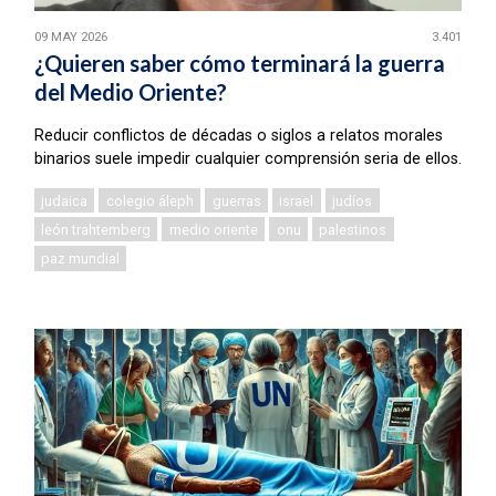
09 MAY 2026
3.401
¿Quieren saber cómo terminará la guerra
del Medio Oriente?
Reducir conflictos de décadas o siglos a relatos morales
binarios suele impedir cualquier comprensión seria de ellos.
judaica
colegio áleph
guerras
israel
judíos
león trahtemberg
medio oriente
onu
palestinos
paz mundial