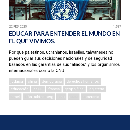
22 FEB 2025
1.597
EDUCAR PARA ENTENDER EL MUNDO EN
EL QUE VIVIMOS.
Por qué palestinos, ucranianos, israelíes, taiwaneses no
pueden guiar sus decisiones nacionales y de seguridad
basados en las garantías de sus "aliados" y los organismos
internacionales como la ONU.
judaica
china
democracia
derechos humanos
educación
ee.uu.
francia
geopolítica
inglaterra
israel
león trahtemberg
onu
rusia
soberanía