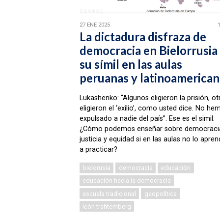
27 ENE 2025
La dictadura disfraza de
democracia en Bielorrusia
su símil en las aulas
peruanas y latinoamerican
Lukashenko: “Algunos eligieron la prisión, ot
eligieron el ‘exilio’, como usted dice. No he
expulsado a nadie del país”. Ese es el simil.
¿Cómo podemos enseñar sobre democraci
justicia y equidad si en las aulas no lo apre
a practicar?
bielorusia
democracia
educación
educación hacia la democracia
escuela tradicional
geopolítica
león trahtemberg