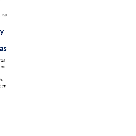
1.758
 y
as
ros
mos
a,
nden