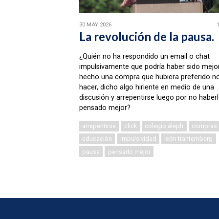
30 MAY 2026
La revolución de la pausa.
¿Quién no ha respondido un email o chat
impulsivamente que podría haber sido mejor
hecho una compra que hubiera preferido n
hacer, dicho algo hiriente en medio de una
discusión y arrepentirse luego por no haber
pensado mejor?
arrepentirse
click
colegio áleph
compras
educación
impulsividad
león trahtemberg
pausa
pensarlo mejor