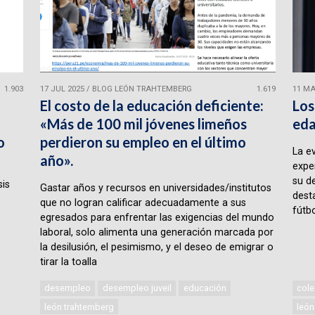
1.903
17 JUL 2025
/
BLOG LEÓN TRAHTEMBERG
1.619
11 MA
El costo de la educación deficiente:
Los
«Más de 100 mil jóvenes limeños
eda
o
perdieron su empleo en el último
La e
año».
expe
su d
sis
Gastar años y recursos en universidades/institutos
desta
que no logran calificar adecuadamente a sus
fútbo
egresados para enfrentar las exigencias del mundo
laboral, solo alimenta una generación marcada por
la desilusión, el pesimismo, y el deseo de emigrar o
tirar la toalla
desempleo
desempleo juveil
educación
cole
león trahtemberg
león