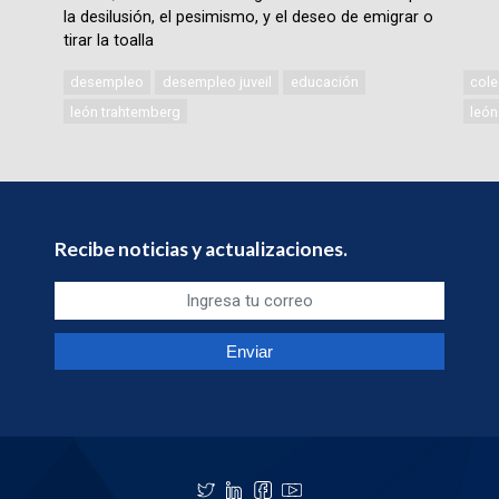
la desilusión, el pesimismo, y el deseo de emigrar o
tirar la toalla
desempleo
desempleo juveil
educación
cole
león trahtemberg
león
Recibe noticias y actualizaciones.