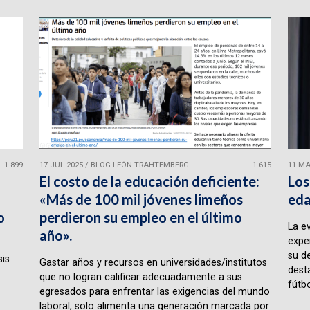
1.899
17 JUL 2025
/
BLOG LEÓN TRAHTEMBERG
1.615
11 MA
El costo de la educación deficiente:
Los
«Más de 100 mil jóvenes limeños
eda
o
perdieron su empleo en el último
La e
año».
expe
su d
sis
Gastar años y recursos en universidades/institutos
desta
que no logran calificar adecuadamente a sus
fútbo
egresados para enfrentar las exigencias del mundo
laboral, solo alimenta una generación marcada por