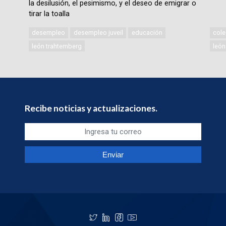
la desilusión, el pesimismo, y el deseo de emigrar o
tirar la toalla
desempleo
desempleo juveil
educación
cole
león trahtemberg
león
Recibe noticias y actualizaciones.