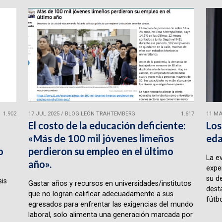
1.902
17 JUL 2025
/
BLOG LEÓN TRAHTEMBERG
1.617
11 MA
El costo de la educación deficiente:
Los
«Más de 100 mil jóvenes limeños
eda
o
perdieron su empleo en el último
La e
año».
expe
su d
sis
Gastar años y recursos en universidades/institutos
desta
que no logran calificar adecuadamente a sus
fútbo
egresados para enfrentar las exigencias del mundo
laboral, solo alimenta una generación marcada por