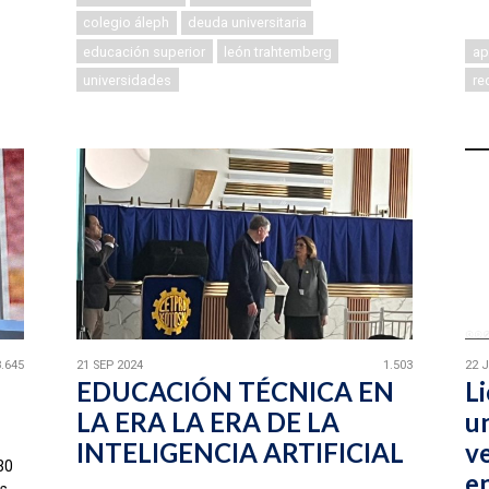
colegio áleph
deuda universitaria
educación superior
león trahtemberg
ap
universidades
re
8.645
21 SEP 2024
1.503
22 
EDUCACIÓN TÉCNICA EN
L
LA ERA LA ERA DE LA
u
INTELIGENCIA ARTIFICIAL
v
30
en