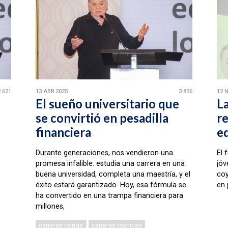
2.621
13 ABR 2025
3.836
12 
El sueño universitario que
L
se convirtió en pesadilla
r
financiera
e
Durante generaciones, nos vendieron una
El 
promesa infalible: estudia una carrera en una
jóv
buena universidad, completa una maestría, y el
coy
éxito estará garantizado. Hoy, esa fórmula se
en 
ha convertido en una trampa financiera para
millones,
carreras cortas
carreras técnicas