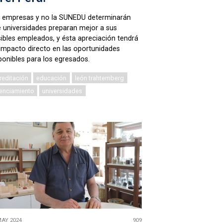
 empresas y no la SUNEDU determinarán
 universidades preparan mejor a sus
ibles empleados, y ésta apreciación tendrá
impacto directo en las oportunidades
ponibles para los egresados.
reditación
educación
león trahtemberg
cenciamiento
universidades
MAY 2024
909