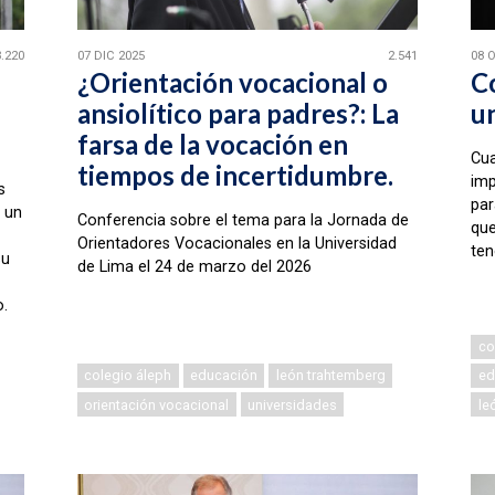
3.220
07 DIC 2025
2.541
08 
¿Orientación vocacional o
C
ansiolítico para padres?: La
u
farsa de la vocación en
Cua
tiempos de incertidumbre.
imp
s
par
 un
Conferencia sobre el tema para la Jornada de
que
Orientadores Vocacionales en la Universidad
ten
su
de Lima el 24 de marzo del 2026
.
co
colegio áleph
educación
león trahtemberg
ed
orientación vocacional
universidades
le