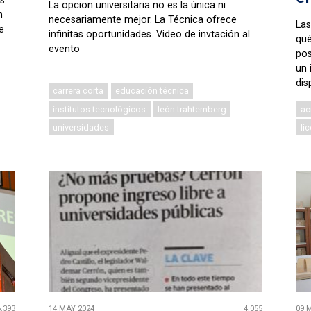
s
La opcion universitaria no es la única ni
n
necesariamente mejor. La Técnica ofrece
Las
e
infinitas oportunidades. Video de invtación al
qué
evento
pos
un 
dis
carrera corta
educación técnica
institutos tecnológicos
león trahtemberg
ac
universidades
li
6.393
14 MAY 2024
4.055
09 