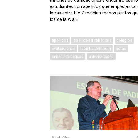
millones de calificaciones y encontró que lo
estudiantes con apellidos que empiezan co
letras entre U y Z recibían menos puntos qu
los de la A a E
apellidos
apellidos alfabéticos
colegios
evaluaciones
león trahtemberg
notas
series alfabéticas
universidades
16 JUL 2024