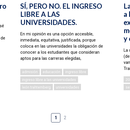
ro
SÍ, PERO NO. EL INGRESO
L
LIBRE A LAS
a 
UNIVERSIDADES.
ex
 sé
m
En mi opinión es una opción accesible,
y 
 de
inmediata, equitativa, justificada, porque
coloca en las universidades la obligación de
La 
conocer a los estudiantes que consideran
(de
aptos para las carreras elegidas,
van
Tr
admisión
educación
ingreso libre
ingreso libre a las universidades
20
león trahtemberg
universidades
se
1
2