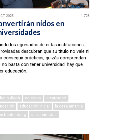
OCT 2025
1.728
onvertirán nidos en
niversidades
ndo los egresados de estas instituciones
rovisadas descubran que su título no vale ni
a conseguir prácticas, quizás comprendan
 no basta con tener universidad: hay que
er educación.
legio áleph
colegios
creatividad
ucación
educación inicial
la casa amarilla
ón trahtemberg
universidades