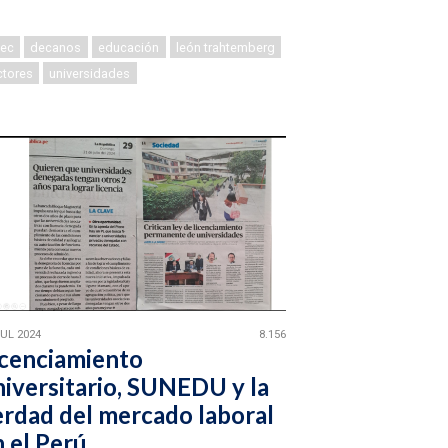
ec
decanos
educación
león trahtemberg
ctores
universidades
JUL 2024
8.156
icenciamiento
niversitario, SUNEDU y la
erdad del mercado laboral
 el Perú.