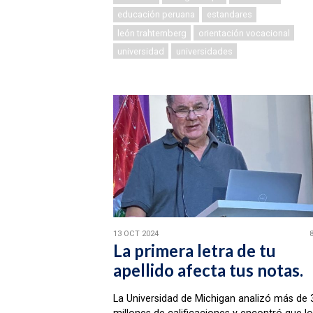
educación peruana
estandares
león trahtemberg
orientación vocacional
universidad
universidades
13 OCT 2024
La primera letra de tu
apellido afecta tus notas.
La Universidad de Michigan analizó más de 