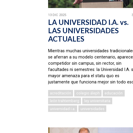
13 DIC 2025
LA UNIVERSIDAD I.A. vs.
LAS UNIVERSIDADES
ACTUALES
Mientras muchas universidades tradicionale
se aferran a su modelo centenario, aparece
competidor sin campus, sin rector, sin
facultades ni semestres: la Universidad I.A. 
mayor amenaza para el statu quo es
justamente que funciona mejor sin todo eso
acreditación
colegio áleph
educación
león trahtemberg
ley universitaria
universidad i.a.
universidades