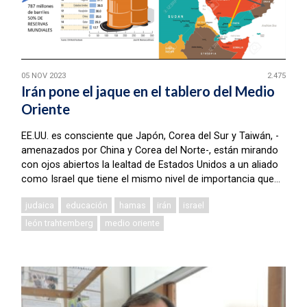
05 NOV 2023
2.475
Irán pone el jaque en el tablero del Medio
Oriente
EE.UU. es consciente que Japón, Corea del Sur y Taiwán, -
amenazados por China y Corea del Norte-, están mirando
con ojos abiertos la lealtad de Estados Unidos a un aliado
como Israel que tiene el mismo nivel de importancia que...
judaica
educación
hamas
irán
israel
león trahtemberg
medio oriente