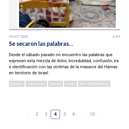
14 OCT 2023
3.919
Se secaron las palabras…
Desde el sábado pasado no encuentro las palabras que
expresen esta mezcla de dolor, incredulidad, confusión, ira
e identificación con las víctimas de la masacre del Hamas
en territorio de Israel.
judaica
educación
hamas
israel
león trahtemberg
...
2
3
4
5
6
...
10
...