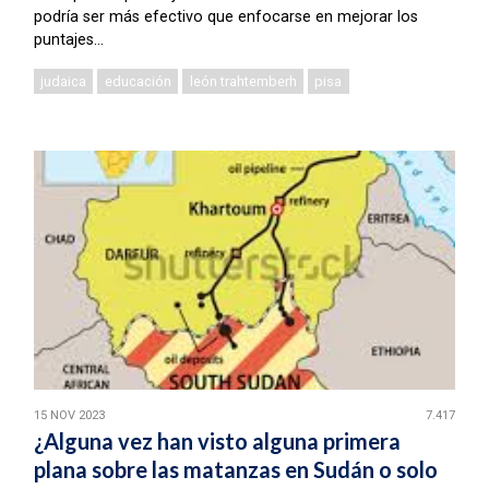
podría ser más efectivo que enfocarse en mejorar los
puntajes...
judaica
educación
león trahtemberh
pisa
15 NOV 2023
7.417
¿Alguna vez han visto alguna primera
plana sobre las matanzas en Sudán o solo