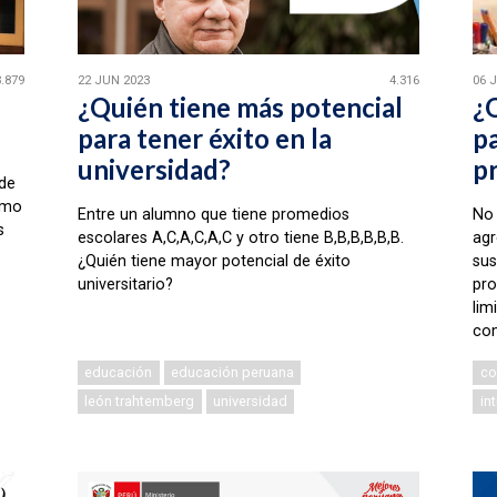
3.879
22 JUN 2023
4.316
06 
¿Quién tiene más potencial
¿
para tener éxito en la
pa
universidad?
p
 de
como
Entre un alumno que tiene promedios
No 
s
escolares A,C,A,C,A,C y otro tiene B,B,B,B,B,B.
agr
¿Quién tiene mayor potencial de éxito
sus
universitario?
pro
lim
com
educación
educación peruana
co
león trahtemberg
universidad
in