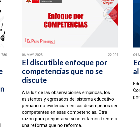
8.780
06 MAY 2023
22.024
04 
El discutible enfoque por
E
e
competencias que no se
al
discute
Edu
an
Con
A la luz de las observaciones empíricas, los
por
asistentes y egresados del sistema educativo
peruano no evidencian en sus desempeños ser
competentes en esas competencias. Otra
razón para preguntarse si no estamos frente a
l
una reforma que no reforma.