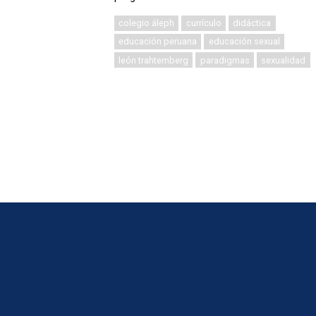
colegio áleph
currículo
didáctica
educación peruana
educación sexual
león trahtemberg
paradigmas
sexualidad