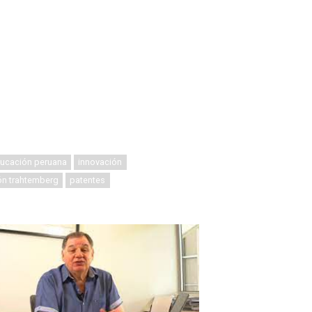
ucación peruana
innovación
ón trahtemberg
patentes