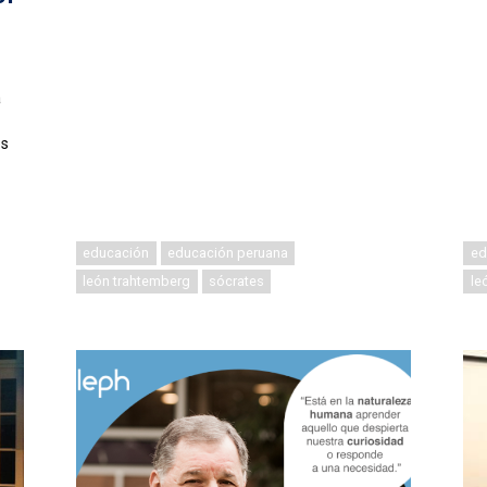
a
os
educación
educación peruana
ed
león trahtemberg
sócrates
le