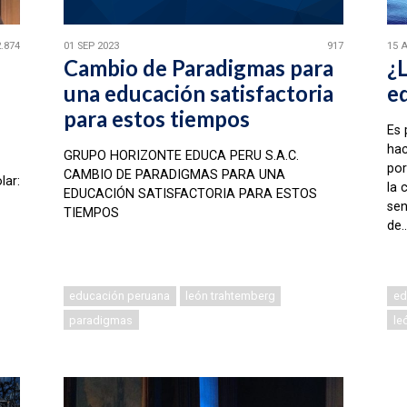
.874
01 SEP 2023
917
15 
Cambio de Paradigmas para
¿L
una educación satisfactoria
e
para estos tiempos
Es 
hac
GRUPO HORIZONTE EDUCA PERU S.A.C.
por
CAMBIO DE PARADIGMAS PARA UNA
lar:
la 
EDUCACIÓN SATISFACTORIA PARA ESTOS
sen
TIEMPOS
de..
educación peruana
león trahtemberg
ed
paradigmas
le