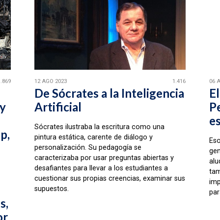
1.869
12 AGO 2023
1.416
06 
De Sócrates a la Inteligencia
E
 y
Artificial
Pe
e
Sócrates ilustraba la escritura como una
p,
pintura estática, carente de diálogo y
Eso
personalización. Su pedagogía se
gen
caracterizaba por usar preguntas abiertas y
alu
desafiantes para llevar a los estudiantes a
tam
cuestionar sus propias creencias, examinar sus
imp
supuestos.
par
s,
or