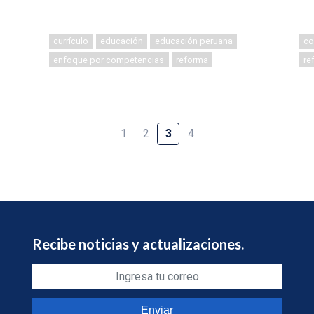
currículo
educación
educación peruana
co
enfoque por competencias
reforma
re
1
2
3
4
Recibe noticias y actualizaciones.