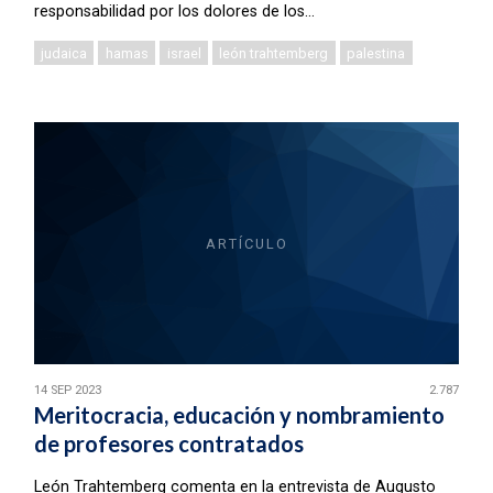
responsabilidad por los dolores de los...
judaica
hamas
israel
león trahtemberg
palestina
ARTÍCULO
14 SEP 2023
2.787
Meritocracia, educación y nombramiento
de profesores contratados
León Trahtemberg comenta en la entrevista de Augusto