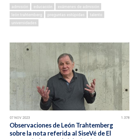
admisión
educación
exámenes de admisión
león trahtemberg
preguntas estúpidas
talento
universidades
07 NOV 2023
1.378
Observaciones de León Trahtemberg
sobre la nota referida al SiseVé de El