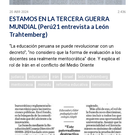
20 ABR 2024
2.436
ESTAMOS EN LA TERCERA GUERRA
MUNDIAL (Perú21 entrevista a León
Trahtemberg)
“La educación peruana se puede revolucionar con un
decreto”; "no considero que la forma de evaluación a los
docentes sea realmente meritocrática" dice. Y explica el
rol de Irán en el conflicto del Medio Oriente
judaica
educación
irán
israel
león trahtemberg
meritocracia
minedu
reforma educativa
terrorismo