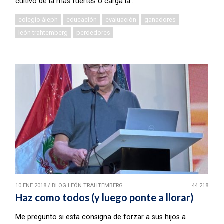
cultivo de la más fuertes o carga la...
colegio áleph
educación
evaluación
ganadores
león trahtemberg
perdedores
10 ENE 2018
/
BLOG LEÓN TRAHTEMBERG
44.218
Haz como todos (y luego ponte a llorar)
Me pregunto si esta consigna de forzar a sus hijos a