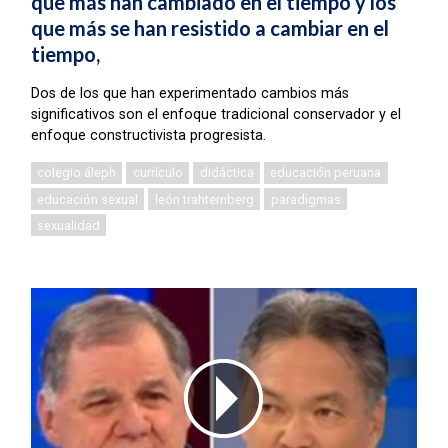
que más han cambiado en el tiempo y los
que más se han resistido a cambiar en el
tiempo,
Dos de los que han experimentado cambios más
significativos son el enfoque tradicional conservador y el
enfoque constructivista progresista.
colegio áleph
currículo
didáctica
educación peruana
educación sexual
león trahtemberg
paradigmas
sexualidad