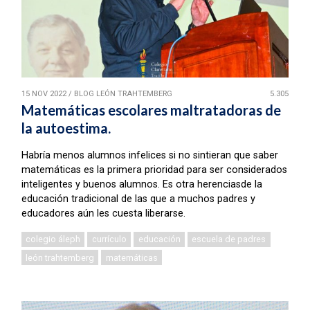
15 NOV 2022
/
BLOG LEÓN TRAHTEMBERG
5.305
Matemáticas escolares maltratadoras de
la autoestima.
Habría menos alumnos infelices si no sintieran que saber
matemáticas es la primera prioridad para ser considerados
inteligentes y buenos alumnos. Es otra herenciasde la
educación tradicional de las que a muchos padres y
educadores aún les cuesta liberarse.
colegio áleph
currículo
educación
escuela de padres
león trahtemberg
matemáticas