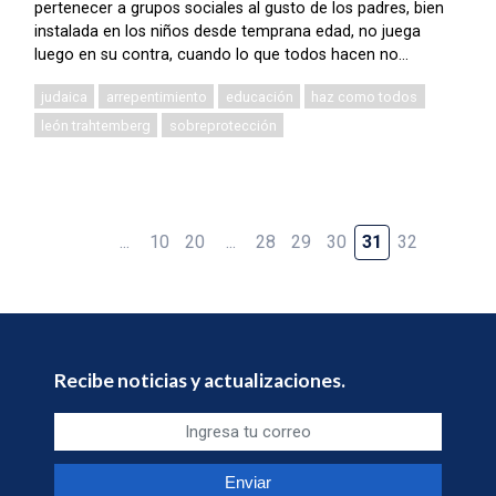
pertenecer a grupos sociales al gusto de los padres, bien
instalada en los niños desde temprana edad, no juega
luego en su contra, cuando lo que todos hacen no...
judaica
arrepentimiento
educación
haz como todos
león trahtemberg
sobreprotección
...
10
20
...
28
29
30
31
32
Recibe noticias y actualizaciones.