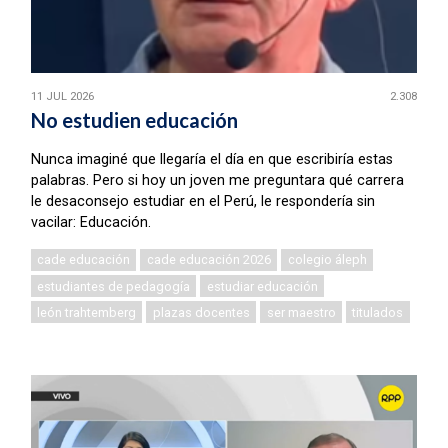
11 JUL 2026
2.308
No estudien educación
Nunca imaginé que llegaría el día en que escribiría estas
palabras. Pero si hoy un joven me preguntara qué carrera
le desaconsejo estudiar en el Perú, le respondería sin
vacilar: Educación.
cade educación
cade educación 2026
colegio áleph
estudiantes de pedagogía
estudiar educación
león trahtemberg
plazas docentes
ser maestro
titulados