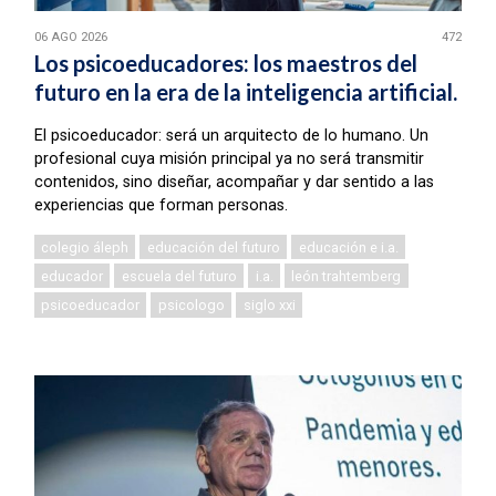
06 AGO 2026
472
Los psicoeducadores: los maestros del
futuro en la era de la inteligencia artificial.
El psicoeducador: será un arquitecto de lo humano. Un
profesional cuya misión principal ya no será transmitir
contenidos, sino diseñar, acompañar y dar sentido a las
experiencias que forman personas.
colegio áleph
educación del futuro
educación e i.a.
educador
escuela del futuro
i.a.
león trahtemberg
psicoeducador
psicologo
siglo xxi