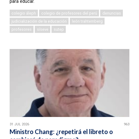
para educar.
colegio áleph
colegio de profesores del perú
denuncias
judicialización de la educación
león trahtemberg
profesores
síseve
sutep
31 JUL 2026
963
Ministro Chang: ¿repetirá el libreto o