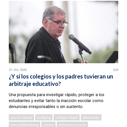
21 JUL 2026
624
¿Y si los colegios y los padres tuvieran un
arbitraje educativo?
Una propuesta para investigar rápido, proteger a los
estudiantes y evitar tanto la inacción escolar como
denuncias irresponsables o sin sustento.
acoso sexual
bulllying
colegio áleph
denuncias
león trahtemberg
síseve
violencia escolar