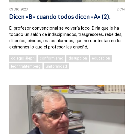
03 DIC 2023
2.094
Dicen «B» cuando todos dicen «A» (2).
El profesor convencional se volvería loco. Diría que le ha
tocado un salón de indisciplinados, trasgresores, rebeldes,
díscolos, cínicos, malos alumnos, que no contestan en los
exámenes lo que el profesor les enseñó,
colegio áleph
conformismo
disrupción
educación
león trahtemberg
uniformidad